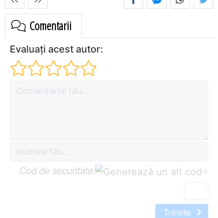
Comentarii
Evaluați acest autor:
Cod de securitate:
=
Trimite