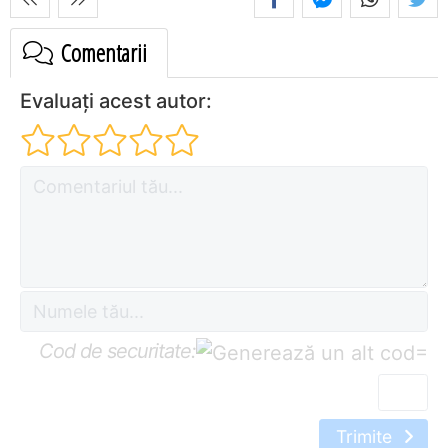
Comentarii
Evaluați acest autor:
Cod de securitate:
=
Trimite