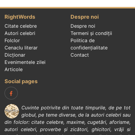
RightWords
Despre noi
Citate celebre
Despre noi
Autori celebri
Termeni și condiții
Folclor
Politica de
Cenaclu literar
confidenţialitate
Dicționar
Contact
Evenimentele zilei
Articole
Social pages
Cuvinte potrivite din toate timpurile, de pe tot
globul, pe teme diverse, de la
autori celebri
sau
din
folclor
:
citate celebre
,
maxime
,
cugetări
,
aforisme
,
autori celebri
,
proverbe și zicători
,
ghicitori
,
vrăji si