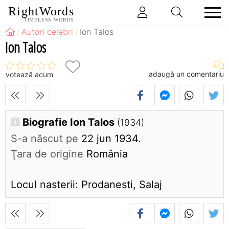
RightWords
TIMELESS WORDS
Autori celebri
Ion Talos
Ion Talos
adaugă un comentariu
votează acum
Biografie Ion Talos
(1934)
S-a născut pe
22 jun 1934.
Ţara de origine
România
Locul nasterii: Prodanesti, Salaj