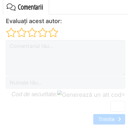
Comentarii
Evaluați acest autor:
Cod de securitate:
=
Trimite