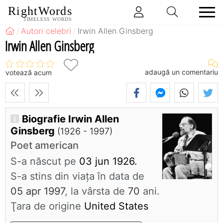
RightWords
TIMELESS WORDS
Autori celebri
Irwin Allen Ginsberg
Irwin Allen Ginsberg
adaugă un comentariu
votează acum
Biografie Irwin Allen
Ginsberg
(1926 - 1997)
Poet american
S-a născut pe
03 jun 1926.
S-a stins din viaţa în data de
05 apr 1997
, la vârsta de
70
ani.
Ţara de origine
United States