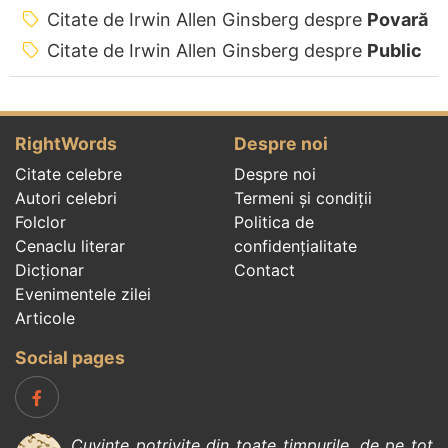
Citate de Irwin Allen Ginsberg despre
Povară
Citate de Irwin Allen Ginsberg despre
Public
RightWords
Despre noi
Citate celebre
Despre noi
Autori celebri
Termeni și condiții
Folclor
Politica de
Cenaclu literar
confidenţialitate
Dicționar
Contact
Evenimentele zilei
Articole
Social pages
Cuvinte potrivite din toate timpurile, de pe tot