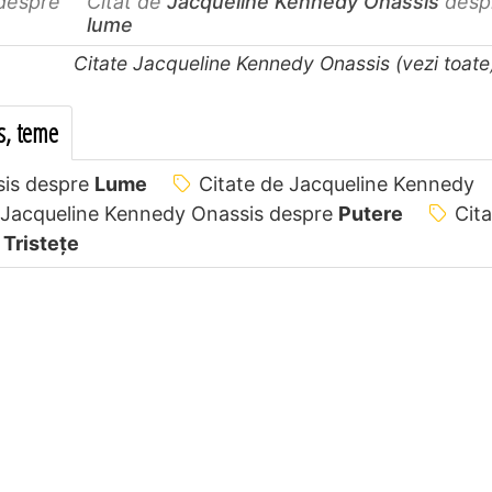
despre
Citat de
Jacqueline Kennedy Onassis
desp
lume
Citate Jacqueline Kennedy Onassis (vezi toat
s, teme
sis despre
Lume
Citate de Jacqueline Kennedy
 Jacqueline Kennedy Onassis despre
Putere
Cita
e
Tristețe