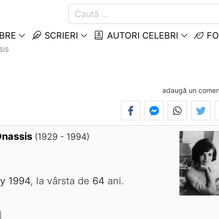
EBRE
SCRIERI
AUTORI CELEBRI
FO
sis
adaugă un comen
Onassis
(1929 - 1994)
y 1994
, la vârsta de
64
ani.