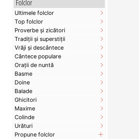
Folclor
Ultimele folclor
Top folclor
Proverbe și zicători
Tradiții și superstiții
Vrăji și descântece
Cântece populare
Orații de nuntă
Basme
Doine
Balade
Ghicitori
Maxime
Colinde
Urături
Propune folclor