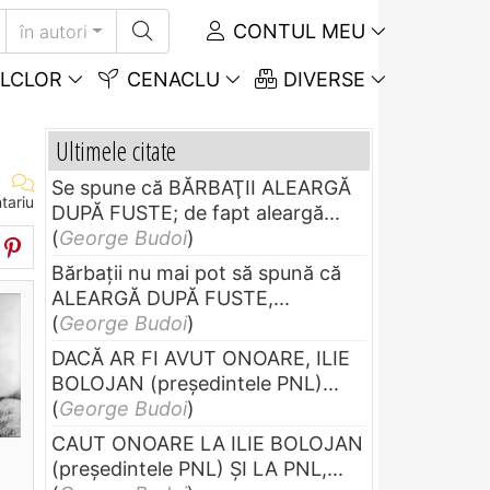
CONTUL MEU
în autori
LCLOR
CENACLU
DIVERSE
Ultimele citate
Se spune că BĂRBAŢII ALEARGĂ
tariu
DUPĂ FUSTE; de fapt aleargă...
(
George Budoi
)
Bărbaţii nu mai pot să spună că
ALEARGĂ DUPĂ FUSTE,...
(
George Budoi
)
DACĂ AR FI AVUT ONOARE, ILIE
BOLOJAN (preşedintele PNL)...
(
George Budoi
)
CAUT ONOARE LA ILIE BOLOJAN
(preşedintele PNL) ŞI LA PNL,...