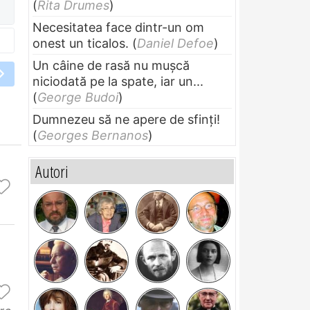
(
Rita Drumes
)
Necesitatea face dintr-un om
onest un ticalos.
(
Daniel Defoe
)
Un câine de rasă nu muşcă
niciodată pe la spate, iar un...
(
George Budoi
)
Dumnezeu să ne apere de sfinți!
(
Georges Bernanos
)
Autori