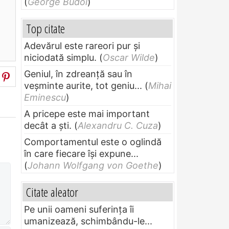
(
George Budoi
)
Top citate
Adevărul este rareori pur și
niciodată simplu.
(
Oscar Wilde
)
Geniul, în zdreanţă sau în
veşminte aurite, tot geniu...
(
Mihai
Eminescu
)
A pricepe este mai important
decât a ști.
(
Alexandru C. Cuza
)
Comportamentul este o oglindă
în care fiecare își expune...
(
Johann Wolfgang von Goethe
)
Citate aleator
Pe unii oameni suferinţa îi
umanizează, schimbându-le...