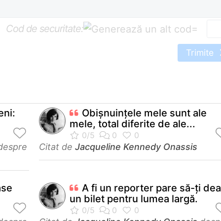
Cod de securitate:
=
Trimite
eni:
Obişnuinţele mele sunt ale
mele, total diferite de ale...
despre
Citat de
Jacqueline Kennedy Onassis
ase
A fi un reporter pare să-ţi dea
un bilet pentru lumea largă.