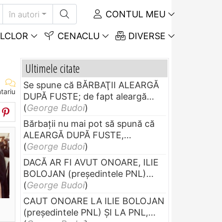
CONTUL MEU
în autori
LCLOR
CENACLU
DIVERSE
Ultimele citate
Se spune că BĂRBAŢII ALEARGĂ
tariu
DUPĂ FUSTE; de fapt aleargă...
(
George Budoi
)
Bărbaţii nu mai pot să spună că
ALEARGĂ DUPĂ FUSTE,...
(
George Budoi
)
DACĂ AR FI AVUT ONOARE, ILIE
BOLOJAN (preşedintele PNL)...
(
George Budoi
)
CAUT ONOARE LA ILIE BOLOJAN
(preşedintele PNL) ŞI LA PNL,...