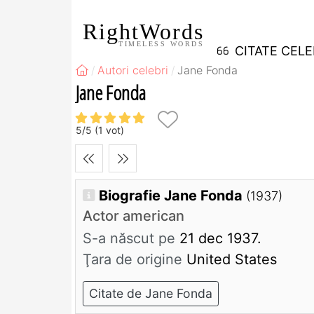
RightWords
TIMELESS WORDS
CITATE CEL
Autori celebri
Jane Fonda
Jane Fonda
5
/
5
(
1
vot)
Biografie Jane Fonda
(1937)
Actor american
S-a născut pe
21 dec 1937.
Ţara de origine
United States
Citate de Jane Fonda