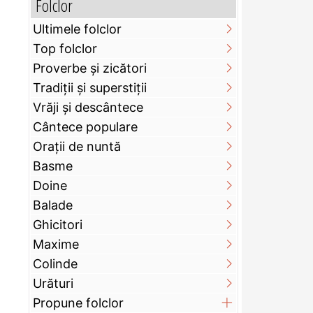
Folclor
Ultimele folclor
Top folclor
Proverbe și zicători
Tradiții și superstiții
Vrăji și descântece
Cântece populare
Orații de nuntă
Basme
Doine
Balade
Ghicitori
Maxime
Colinde
Urături
Propune folclor