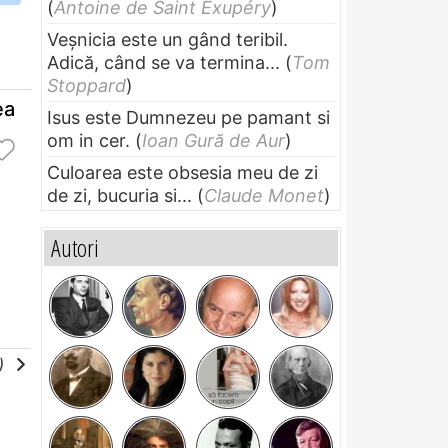
(
Antoine de Saint Exupéry
)
Veșnicia este un gând teribil.
Adică, când se va termina...
(
Tom
Stoppard
)
ea
Isus este Dumnezeu pe pamant si
om in cer.
(
Ioan Gură de Aur
)
Culoarea este obsesia meu de zi
de zi, bucuria si...
(
Claude Monet
)
Autori
e)