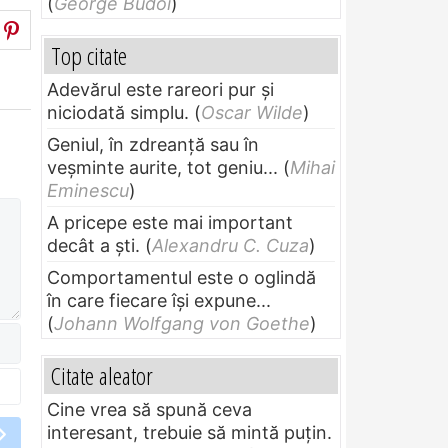
(
George Budoi
)
Top citate
Adevărul este rareori pur și
niciodată simplu.
(
Oscar Wilde
)
Geniul, în zdreanţă sau în
veşminte aurite, tot geniu...
(
Mihai
Eminescu
)
A pricepe este mai important
decât a ști.
(
Alexandru C. Cuza
)
Comportamentul este o oglindă
în care fiecare își expune...
(
Johann Wolfgang von Goethe
)
Citate aleator
Cine vrea să spună ceva
interesant, trebuie să mintă puțin.