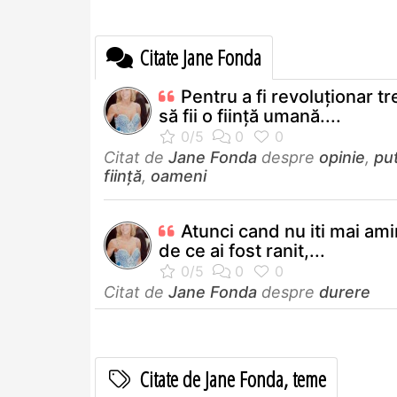
Citate Jane Fonda
Pentru a fi revoluţionar t
să fii o fiinţă umană....
Citat de
Jane Fonda
despre
opinie
,
pu
ființă
,
oameni
Atunci cand nu iti mai ami
de ce ai fost ranit,...
Citat de
Jane Fonda
despre
durere
Citate de Jane Fonda, teme