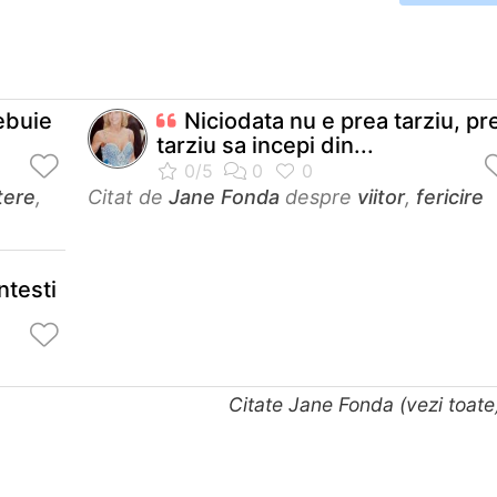
rebuie
Niciodata nu e prea tarziu, pr
tarziu sa incepi din...
tere
,
Citat de
Jane Fonda
despre
viitor
,
fericire
ntesti
Citate Jane Fonda (vezi toat