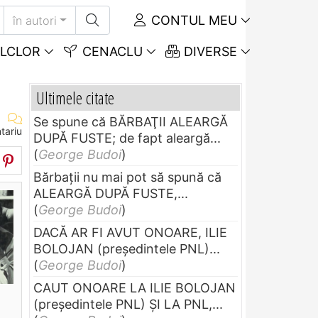
CONTUL MEU
în autori
LCLOR
CENACLU
DIVERSE
Ultimele citate
Se spune că BĂRBAŢII ALEARGĂ
tariu
DUPĂ FUSTE; de fapt aleargă...
(
George Budoi
)
Bărbaţii nu mai pot să spună că
ALEARGĂ DUPĂ FUSTE,...
(
George Budoi
)
DACĂ AR FI AVUT ONOARE, ILIE
BOLOJAN (preşedintele PNL)...
(
George Budoi
)
CAUT ONOARE LA ILIE BOLOJAN
(preşedintele PNL) ŞI LA PNL,...