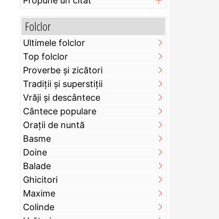
Propune un citat
Folclor
Ultimele folclor
Top folclor
Proverbe și zicători
Tradiții și superstiții
Vrăji și descântece
Cântece populare
Orații de nuntă
Basme
Doine
Balade
Ghicitori
Maxime
Colinde