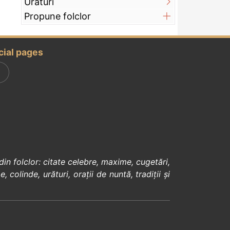
Urături
Propune folclor
cial pages
din
folclor
:
citate celebre
,
maxime
,
cugetări
,
e
,
colinde
,
urături
,
orații de nuntă
,
tradiții și