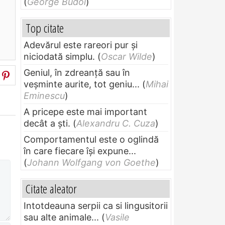
(
George Budoi
)
Top citate
Adevărul este rareori pur și
niciodată simplu.
(
Oscar Wilde
)
Geniul, în zdreanţă sau în
veşminte aurite, tot geniu...
(
Mihai
Eminescu
)
A pricepe este mai important
decât a ști.
(
Alexandru C. Cuza
)
Comportamentul este o oglindă
în care fiecare își expune...
(
Johann Wolfgang von Goethe
)
Citate aleator
Intotdeauna serpii ca si lingusitorii
sau alte animale...
(
Vasile