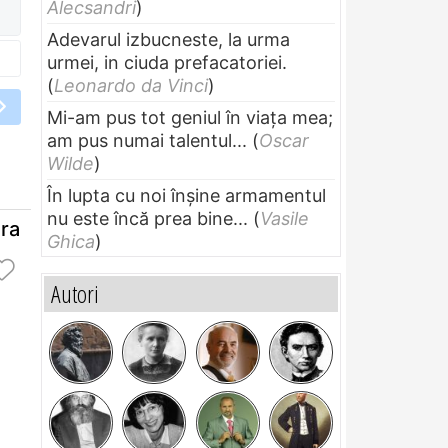
Alecsandri
)
Adevarul izbucneste, la urma
urmei, in ciuda prefacatoriei.
(
Leonardo da Vinci
)
Mi-am pus tot geniul în viața mea;
am pus numai talentul...
(
Oscar
Wilde
)
În lupta cu noi înșine armamentul
nu este încă prea bine...
(
Vasile
ara
Ghica
)
Autori