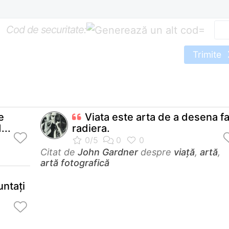
Cod de securitate:
=
Trimite
e
Viata este arta de a desena f
...
radiera.
Citat de
John Gardner
despre
viață
,
artă
,
artă fotografică
untaţi