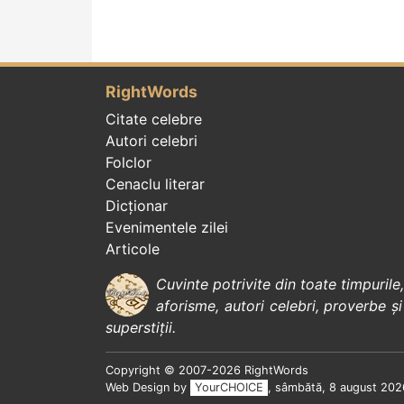
RightWords
Citate celebre
Autori celebri
Folclor
Cenaclu literar
Dicționar
Evenimentele zilei
Articole
Cuvinte potrivite din toate timpurile
aforisme
,
autori celebri
,
proverbe și
superstiții
.
Copyright © 2007-2026 RightWords
Web Design by
YourCHOICE
, sâmbătă, 8 august 202