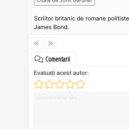
Citate de John Gardner
Scriitor britanic de romane politist
James Bond.
Comentarii
Evaluați acest autor: