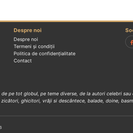
Despre noi
So
Despre noi
Termeni și condiții
Politica de confidenţialitate
Contact
, de pe tot globul, pe teme diverse, de la
autori celebri
sau 
 zicători
,
ghicitori
,
vrăji si descântece
,
balade
,
doine
,
basm
6