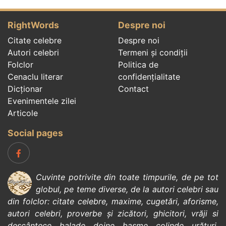
RightWords
Despre noi
Citate celebre
Despre noi
Autori celebri
Termeni și condiții
Folclor
Politica de
Cenaclu literar
confidenţialitate
Dicționar
Contact
Evenimentele zilei
Articole
Social pages
Cuvinte potrivite din toate timpurile, de pe tot
globul, pe teme diverse, de la
autori celebri
sau
din
folclor
:
citate celebre
,
maxime
,
cugetări
,
aforisme
,
autori celebri
,
proverbe și zicători
,
ghicitori
,
vrăji si
descântece
,
balade
,
doine
,
basme
,
colinde
,
urături
,