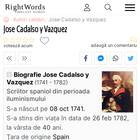
RightWords
TIMELESS WORDS
Autori celebri
Jose Cadalso y Vazquez
Jose Cadalso y Vazquez
adaugă un comentariu
votează acum
Biografie Jose Cadalso y
Vazquez
(1741 - 1782)
Scriitor spaniol din perioada
iluminismului
S-a născut pe
08 oct 1741.
S-a stins din viaţa în data de
26 feb 1782
,
la vârsta de
40
ani.
Ţara de origine
Spain