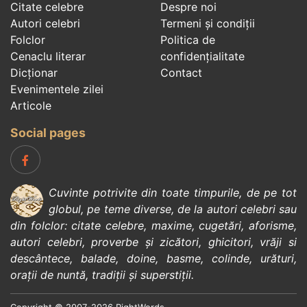
Citate celebre
Despre noi
Autori celebri
Termeni și condiții
Folclor
Politica de
Cenaclu literar
confidenţialitate
Dicționar
Contact
Evenimentele zilei
Articole
Social pages
Cuvinte potrivite din toate timpurile, de pe tot
globul, pe teme diverse, de la
autori celebri
sau
din
folclor
:
citate celebre
,
maxime
,
cugetări
,
aforisme
,
autori celebri
,
proverbe și zicători
,
ghicitori
,
vrăji si
descântece
,
balade
,
doine
,
basme
,
colinde
,
urături
,
orații de nuntă
,
tradiții și superstiții
.