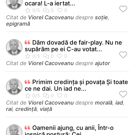
ocara! L-a iertat...
Citat de
Viorel Cacoveanu
despre
soție
,
epigramă
Dăm dovadă de fair-play. Nu ne
supărăm pe ei C-au votat...
Citat de
Viorel Cacoveanu
despre
ajutor
Primim credinţa şi povaţa Şi toate
ce ne dai. Un iad ne...
Citat de
Viorel Cacoveanu
despre
morală
,
iad
,
rai
,
credință
,
viață
Oamenii ajung, cu anii, Într-o
josnică postură: Cei...