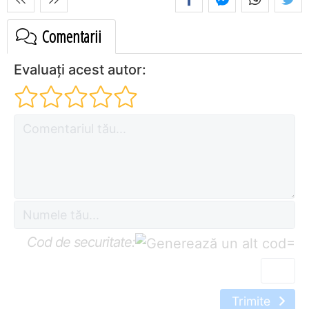
Comentarii
Evaluați acest autor:
Cod de securitate:
=
Trimite