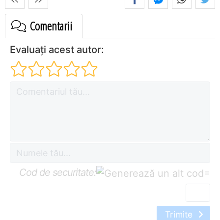
Comentarii
Evaluați acest autor:
Cod de securitate:
=
Trimite