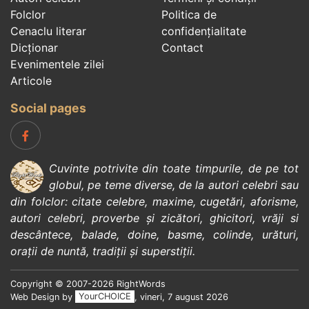
Folclor
Politica de
Cenaclu literar
confidenţialitate
Dicționar
Contact
Evenimentele zilei
Articole
Social pages
Cuvinte potrivite din toate timpurile, de pe tot
globul, pe teme diverse, de la
autori celebri
sau
din
folclor
:
citate celebre
,
maxime
,
cugetări
,
aforisme
,
autori celebri
,
proverbe și zicători
,
ghicitori
,
vrăji si
descântece
,
balade
,
doine
,
basme
,
colinde
,
urături
,
orații de nuntă
,
tradiții și superstiții
.
Copyright © 2007-2026 RightWords
Web Design by
YourCHOICE
, vineri, 7 august 2026