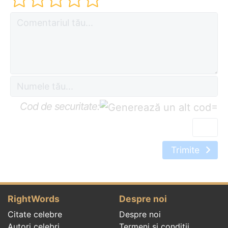
Cod de securitate:
=
Trimite
RightWords
Despre noi
Citate celebre
Despre noi
Autori celebri
Termeni și condiții