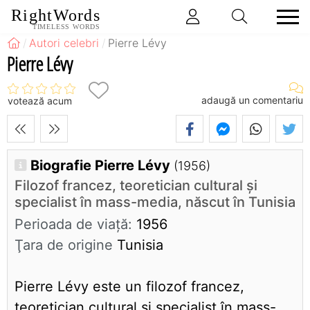
RightWords
TIMELESS WORDS
Autori celebri
Pierre Lévy
Pierre Lévy
adaugă un comentariu
votează acum
Biografie Pierre Lévy
(1956)
Filozof francez, teoretician cultural și
specialist în mass-media, născut în Tunisia
Perioada de viaţă:
1956
Ţara de origine
Tunisia
Pierre Lévy este un filozof francez,
teoretician cultural și specialist în mass-