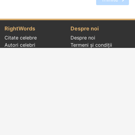
RightWords
Despre noi
Citate celebre
Despre noi
Autori celebri
Termeni și condiții
Folclor
Politica de
Cenaclu literar
confidenţialitate
Dicționar
Contact
Evenimentele zilei
Articole
Social pages
Cuvinte potrivite din toate timpurile, de pe tot
globul, pe teme diverse, de la
autori celebri
sau
din
folclor
:
citate celebre
,
maxime
,
cugetări
,
aforisme
,