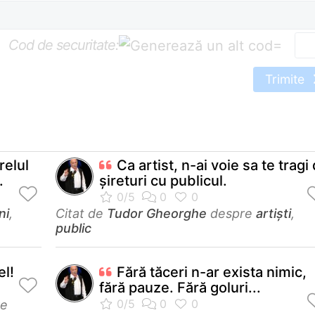
Cod de securitate:
=
Trimite
relul
Ca artist, n-ai voie sa te tragi
.
şireturi cu publicul.
ni
,
Citat de
Tudor Gheorghe
despre
artiști
,
public
el!
Fără tăceri n-ar exista nimic,
fără pauze. Fără goluri...
re