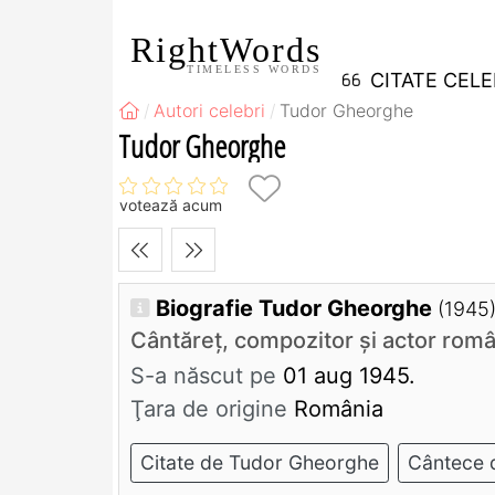
RightWords
TIMELESS WORDS
CITATE CEL
Autori celebri
Tudor Gheorghe
Tudor Gheorghe
votează acum
Biografie Tudor Gheorghe
(1945
Cântăreţ, compozitor şi actor rom
S-a născut pe
01 aug 1945.
Ţara de origine
România
Citate de Tudor Gheorghe
Cântece 