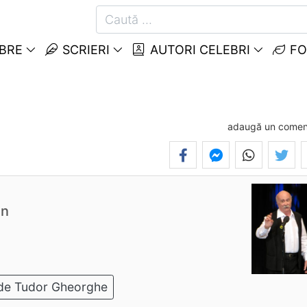
EBRE
SCRIERI
AUTORI CELEBRI
FO
adaugă un comen
)
ân
de Tudor Gheorghe