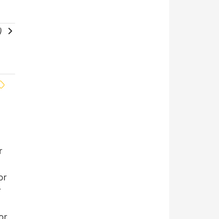
,
e)
r
or
r
or