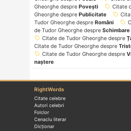
Gheorghe despre
Povești
Citate
Gheorghe despre
Publicitate
Cit
Tudor Gheorghe despre
Români
C
de Tudor Gheorghe despre
Schimbare
Citate de Tudor Gheorghe despre
Ț
Citate de Tudor Gheorghe despre
Tris
Citate de Tudor Gheorghe despre
V
naștere
RightWords
Citate celebre
Autori celebri
Folclor
Cenaclu literar
Dicționar