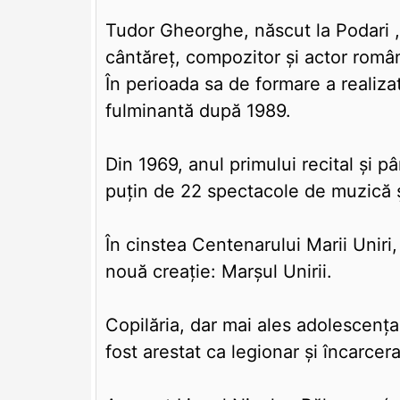
Tudor Gheorghe, născut la Podari , 
cântăreț, compozitor și actor român
În perioada sa de formare a realiz
fulminantă după 1989.
Din 1969, anul primului recital și 
puțin de 22 spectacole de muzică ș
În cinstea Centenarului Marii Unir
nouă creație: Marșul Unirii.
Copilăria, dar mai ales adolescența, 
fost arestat ca legionar și încarcera