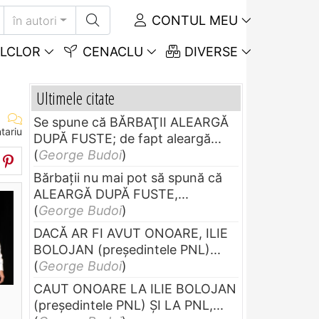
CONTUL MEU
în autori
LCLOR
CENACLU
DIVERSE
Ultimele citate
Se spune că BĂRBAŢII ALEARGĂ
tariu
DUPĂ FUSTE; de fapt aleargă...
(
George Budoi
)
Bărbaţii nu mai pot să spună că
ALEARGĂ DUPĂ FUSTE,...
(
George Budoi
)
DACĂ AR FI AVUT ONOARE, ILIE
BOLOJAN (preşedintele PNL)...
(
George Budoi
)
CAUT ONOARE LA ILIE BOLOJAN
(preşedintele PNL) ŞI LA PNL,...