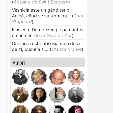
(
Antoine de Saint Exupéry
)
Veșnicia este un gând teribil.
Adică, când se va termina...
(
Tom
Stoppard
)
Isus este Dumnezeu pe pamant si
om in cer.
(
Ioan Gură de Aur
)
Culoarea este obsesia meu de zi
de zi, bucuria si...
(
Claude Monet
)
Autori