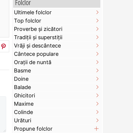
Folclor
Ultimele folclor
Top folclor
Proverbe și zicători
Tradiții și superstiții
Vrăji și descântece
Cântece populare
Orații de nuntă
Basme
Doine
Balade
Ghicitori
Maxime
Colinde
Urături
Propune folclor