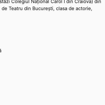
tăzi Colegiul Național Carol I din Craiova) din
ui de Teatru din București, clasa de actorie,
ă