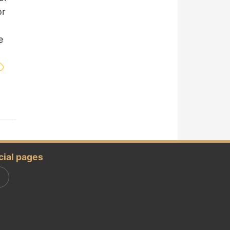
or
e
cial pages