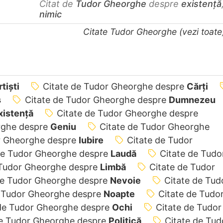
Citat de
Tudor Gheorghe
despre
existență
nimic
Citate Tudor Gheorghe (vezi toat
tiști
Citate de Tudor Gheorghe despre
Cărți
s
Citate de Tudor Gheorghe despre
Dumnezeu
xistență
Citate de Tudor Gheorghe despre
rghe despre
Geniu
Citate de Tudor Gheorghe
r Gheorghe despre
Iubire
Citate de Tudor
de Tudor Gheorghe despre
Laudă
Citate de Tudo
 Tudor Gheorghe despre
Limbă
Citate de Tudor
de Tudor Gheorghe despre
Nevoie
Citate de Tud
e Tudor Gheorghe despre
Noapte
Citate de Tudo
 de Tudor Gheorghe despre
Ochi
Citate de Tudor
de Tudor Gheorghe despre
Politică
Citate de Tud