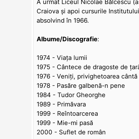
A urmat Liceul Nicolae Bălcescu (as
Craiova și apoi cursurile Institutul
absolvind în 1966.
Albume/Discografie
:
1974 - Viața lumii
1975 - Cântece de dragoste de țar
1976 - Veniți, privighetoarea cântă
1978 - Pasăre galbenă-n pene
1984 - Tudor Gheorghe
1989 - Primăvara
1999 - Reîntoarcerea
1999 - Mie-mi pasă
2000 - Suflet de român