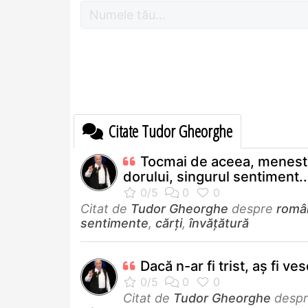
Citate Tudor Gheorghe
Tocmai de aceea, menest
dorului, singurul sentiment..
Citat de
Tudor Gheorghe
despre
româ
sentimente
,
cărți
,
învățătură
Dacă n-ar fi trist, aş fi ves
Citat de
Tudor Gheorghe
desp