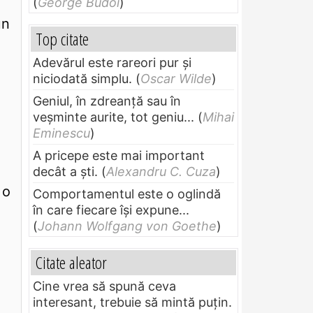
(
George Budoi
)
un
Top citate
Adevărul este rareori pur și
niciodată simplu.
(
Oscar Wilde
)
Geniul, în zdreanţă sau în
veşminte aurite, tot geniu...
(
Mihai
Eminescu
)
A pricepe este mai important
decât a ști.
(
Alexandru C. Cuza
)
 o
Comportamentul este o oglindă
în care fiecare își expune...
(
Johann Wolfgang von Goethe
)
Citate aleator
Cine vrea să spună ceva
interesant, trebuie să mintă puțin.