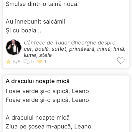
Smulse dintr-o taină nouă.
Au înnebunit salcâmii
Și cu boala...
Cântece de Tudor Gheorghe despre
cer
,
boală
,
suflet
,
primăvară
,
inimă
,
lună
,
lume
,
stele
A dracului noapte mică
Foaie verde și-o sipică, Leano
Foaie verde și-o sipică, Leano
A dracului noapte mică
Ziua pe șosea m-apucă, Leano