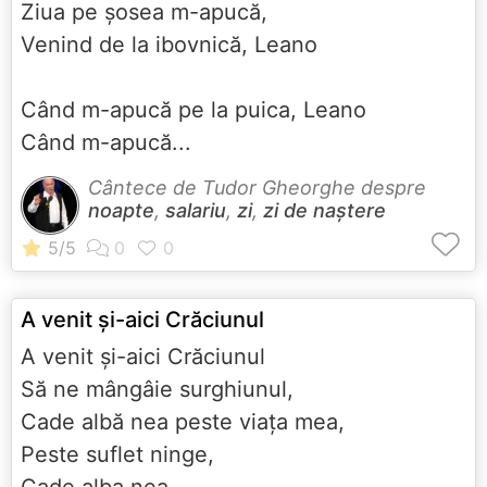
Ziua pe șosea m-apucă,
Venind de la ibovnică, Leano
Când m-apucă pe la puica, Leano
Când m-apucă...
Cântece de Tudor Gheorghe despre
noapte
,
salariu
,
zi
,
zi de naștere
A venit şi-aici Crăciunul
A venit şi-aici Crăciunul
Să ne mângâie surghiunul,
Cade albă nea peste viaţa mea,
Peste suflet ninge,
Cade alba nea