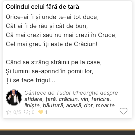
Colindul celui fără de țară
Orice-ai fi și unde te-ai tot duce,
Cât ai fi de rău și cât de bun,
Că mai crezi sau nu mai crezi în Cruce,
Cel mai greu îți este de Crăciun!
Când se strâng străinii pe la case,
Și lumini se-aprind în pomii lor,
Ți se face frigul...
Cântece de Tudor Gheorghe despre
sfidare
,
țară
,
crăciun
,
vin
,
fericire
,
liniște
,
băutură
,
acasă
,
dor
,
moarte