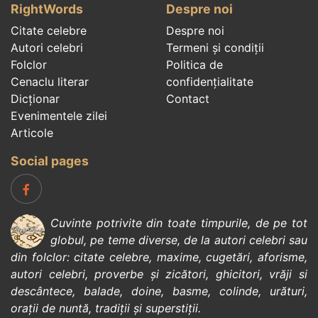
RightWords
Despre noi
Citate celebre
Despre noi
Autori celebri
Termeni și condiții
Folclor
Politica de
Cenaclu literar
confidenţialitate
Dicționar
Contact
Evenimentele zilei
Articole
Social pages
Cuvinte potrivite din toate timpurile, de pe tot
globul, pe teme diverse, de la
autori celebri
sau
din
folclor
:
citate celebre
,
maxime
,
cugetări
,
aforisme
,
autori celebri
,
proverbe și zicători
,
ghicitori
,
vrăji si
descântece
,
balade
,
doine
,
basme
,
colinde
,
urături
,
orații de nuntă
,
tradiții și superstiții
.