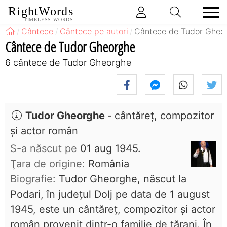
RightWords
TIMELESS WORDS
Cântece
Cântece pe autori
Cântece de Tudor Gheo
Cântece de Tudor Gheorghe
6 cântece de Tudor Gheorghe
Tudor Gheorghe
-
cântăreţ, compozitor
şi actor român
S-a născut pe
01 aug 1945.
Ţara de origine:
România
Biografie:
Tudor Gheorghe, născut la
Podari, în judeţul Dolj pe data de 1 august
1945, este un cântăreț, compozitor și actor
român provenit dintr-o familie de țărani. În