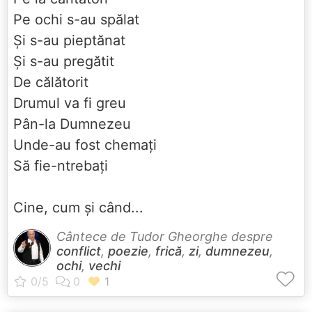
Pe ochi s-au spălat
Şi s-au pieptănat
Şi s-au pregătit
De călătorit
Drumul va fi greu
Pân-la Dumnezeu
Unde-au fost chemaţi
Să fie-ntrebaţi
Cine, cum şi când...
Cântece de Tudor Gheorghe despre
conflict
,
poezie
,
frică
,
zi
,
dumnezeu
,
ochi
,
vechi