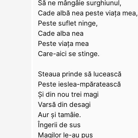
Să ne mângâie surghiunul,
Cade albă nea peste viaţa mea,
Peste suflet ninge,
Cade alba nea
Peste viaţa mea
Care-aici se stinge.
Steaua prinde să lucească
Peste ieslea-mpăratească
Şi din nou trei magi
Varsă din desagi
Aur şi tamâie.
Îngerii de sus
Magilor le-au pus