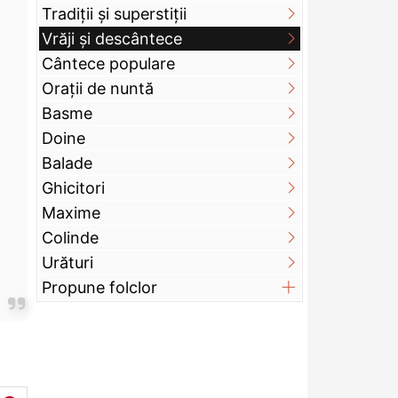
Tradiții și superstiții
Vrăji și descântece
Cântece populare
Orații de nuntă
Basme
Doine
Balade
Ghicitori
Maxime
Colinde
Urături
Propune folclor