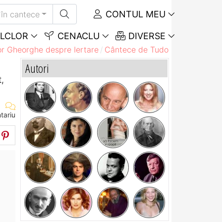
CONTUL MEU
în cantece
LCLOR
CENACLU
DIVERSE
r Gheorghe despre Iertare
Cântece de Tudor Gheorghe de
Autori
,
tariu