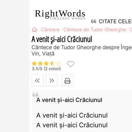
RightWords
TIMELESS WORDS
CITATE CEL
Cântece
Cântece de Tudor Gheorghe
A venit şi-aici Crăciunul
Cântece de Tudor Gheorghe despre Îngeri, 
Vin, Viață
3.5
/
5
(
2
voturi)
A venit şi-aici Crăciunul
A venit şi-aici Crăciunul
A venit şi-aici Crăciunul