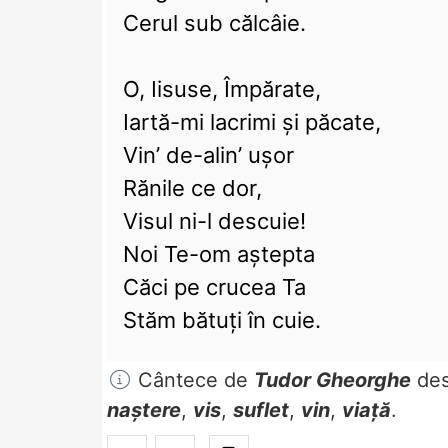
Cerul sub călcâie.
O, Iisuse, Împărate,
Iartă-mi lacrimi şi păcate,
Vin’ de-alin’ uşor
Rănile ce dor,
Visul ni-l descuie!
Noi Te-om aştepta
Căci pe crucea Ta
Stăm bătuţi în cuie.
Cântece de
Tudor Gheorghe
de
naștere
,
vis
,
suflet
,
vin
,
viață
.