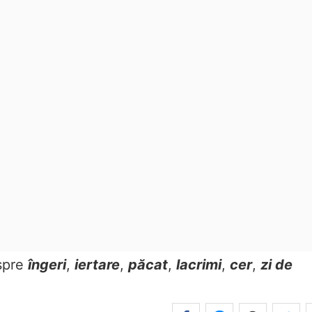
spre
îngeri
,
iertare
,
păcat
,
lacrimi
,
cer
,
zi de