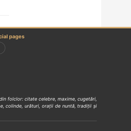
cial pages
din
folclor
:
citate celebre
,
maxime
,
cugetări
,
e
,
colinde
,
urături
,
orații de nuntă
,
tradiții și