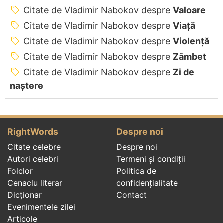
Citate de Vladimir Nabokov despre
Valoare
Citate de Vladimir Nabokov despre
Viață
Citate de Vladimir Nabokov despre
Violență
Citate de Vladimir Nabokov despre
Zâmbet
Citate de Vladimir Nabokov despre
Zi de
naștere
RightWords
Despre noi
Citate celebre
Despre noi
Autori celebri
Termeni și condiții
Folclor
Politica de
Cenaclu literar
confidenţialitate
Dicționar
Contact
Evenimentele zilei
Articole