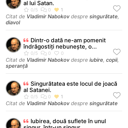
al lui Satan.
Citat de
Vladimir Nabokov
despre
singurătate
,
diavol
Dintr-o dată ne-am pomenit
îndrăgostiţi nebuneşte, o...
Citat de
Vladimir Nabokov
despre
iubire
,
copii
,
speranță
Singurătatea este locul de joacă
al Satanei.
Citat de
Vladimir Nabokov
despre
singurătate
Iubirea, două suflete în unul
singur, într-un singur...