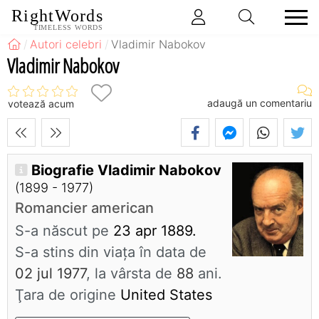
RightWords
TIMELESS WORDS
Autori celebri
Vladimir Nabokov
Vladimir Nabokov
adaugă un comentariu
votează acum
Biografie Vladimir Nabokov
(1899 - 1977)
Romancier american
S-a născut pe
23 apr 1889.
S-a stins din viaţa în data de
02 jul 1977
, la vârsta de
88
ani.
Ţara de origine
United States