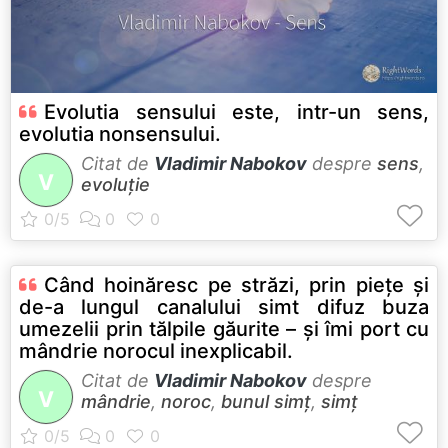
Evolutia sensului este, intr-un sens,
evolutia nonsensului.
Citat de
Vladimir Nabokov
despre
sens
,
V
evoluție
Când hoinăresc pe străzi, prin pieţe şi
de-a lungul canalului simt difuz buza
umezelii prin tălpile găurite – şi îmi port cu
mândrie norocul inexplicabil.
Citat de
Vladimir Nabokov
despre
V
mândrie
,
noroc
,
bunul simț
,
simț