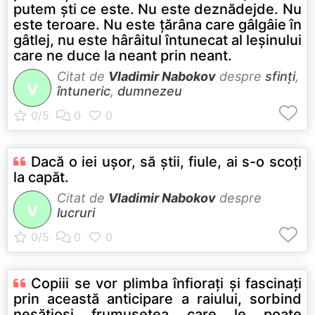
putem şti ce este. Nu este deznădejde. Nu
este teroare. Nu este ţărâna care gâlgâie în
gâtlej, nu este hârâitul întunecat al leşinului
care ne duce la neant prin neant.
Citat de
Vladimir Nabokov
despre
sfinți
,
V
întuneric
,
dumnezeu
Dacă o iei uşor, să ştii, fiule, ai s-o scoţi
la capăt.
Citat de
Vladimir Nabokov
despre
V
lucruri
Copiii se vor plimba înfioraţi şi fascinaţi
prin această anticipare a raiului, sorbind
nesăţioşi frumuseţea care le poate