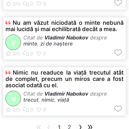
Nu am văzut niciodată o minte nebună
mai lucidă şi mai echilibrată decât a mea.
Citat de
Vladimir Nabokov
despre
V
minte
,
zi de naștere
Nimic nu readuce la viaţă trecutul atât
de complet, precum un miros care a fost
asociat odată cu el.
Citat de
Vladimir Nabokov
despre
V
trecut
,
nimic
,
viață
«
‹
›
»
(current)
1
2