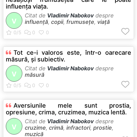
influenţa viaţa.
Citat de
Vladimir Nabokov
despre
V
influență
,
copii
,
frumusețe
,
viață
Tot ce-i valoros este, într-o oarecare
măsură, şi subiectiv.
Citat de
Vladimir Nabokov
despre
V
măsură
Aversiunile mele sunt prostia,
opresiune, crima, cruzimea, muzica lentă.
Citat de
Vladimir Nabokov
despre
V
cruzime
,
crimă
,
infractori
,
prostie
,
muzică