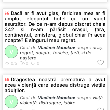
Dacă ar fi avut glas, fericirea mea ar fi
umplut elegantul hotel cu un vuiet
asurzitor. De ce n-am depus discret cheia
342 şi n-am părăsit oraşul, ţara,
continentul, emisfera, globul chiar în acea
noapte? E singurul meu regret.
Citat de
Vladimir Nabokov
despre
oraș
,
V
regret
,
noapte
,
fericire
,
țară
,
zi de
naștere
Dragostea noastră prematura a avut
acea violenţă care adesea distruge vieţile
adulţilor.
Citat de
Vladimir Nabokov
despre
viață
,
V
violență
,
distrugere
,
iubire