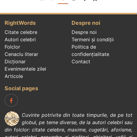
RightWords
Despre noi
Citate celebre
Despre noi
Autori celebri
Termeni și condiții
Folclor
Politica de
Cenaclu literar
confidenţialitate
Dicționar
Contact
Evenimentele zilei
Articole
Social pages
Cuvinte potrivite din toate timpurile, de pe tot
globul, pe teme diverse, de la
autori celebri
sau
din
folclor
:
citate celebre
,
maxime
,
cugetări
,
aforisme
,
autori celebri
,
proverbe și zicători
,
ghicitori
,
vrăji si