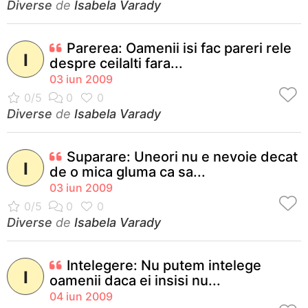
Diverse
de
Isabela Varady
Parerea: Oamenii isi fac pareri rele
I
despre ceilalti fara...
03 iun 2009
Diverse
de
Isabela Varady
Suparare: Uneori nu e nevoie decat
I
de o mica gluma ca sa...
03 iun 2009
Diverse
de
Isabela Varady
Intelegere: Nu putem intelege
I
oamenii daca ei insisi nu...
04 iun 2009