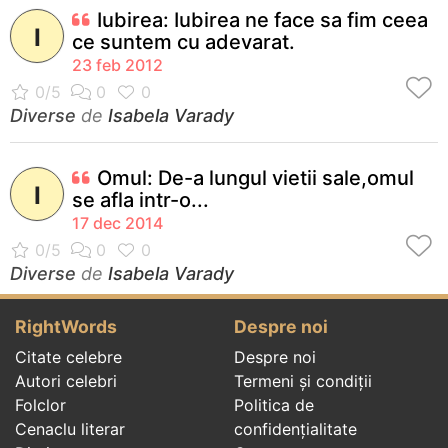
Iubirea: Iubirea ne face sa fim ceea
I
ce suntem cu adevarat.
23 feb 2012
Diverse
de
Isabela Varady
Omul: De-a lungul vietii sale,omul
I
se afla intr-o...
17 dec 2014
Diverse
de
Isabela Varady
RightWords
Despre noi
Citate celebre
Despre noi
Autori celebri
Termeni și condiții
Folclor
Politica de
Cenaclu literar
confidenţialitate