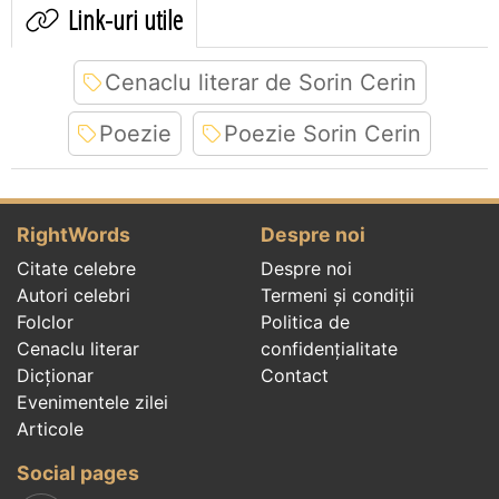
Link-uri utile
Cenaclu literar de Sorin Cerin
Poezie
Poezie Sorin Cerin
RightWords
Despre noi
Citate celebre
Despre noi
Autori celebri
Termeni și condiții
Folclor
Politica de
Cenaclu literar
confidenţialitate
Dicționar
Contact
Evenimentele zilei
Articole
Social pages