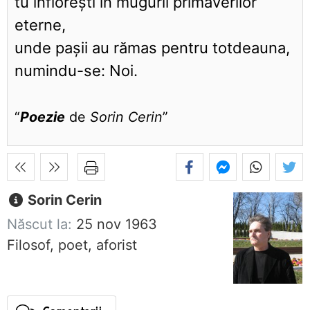
tu înfloreşti în mugurii primăverilor
eterne,
unde paşii au rămas pentru totdeauna,
numindu-se: Noi.
“
Poezie
de
Sorin Cerin
”
Sorin Cerin
Născut la:
25 nov 1963
Filosof, poet, aforist