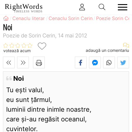
RightWords
TIMELESS WORDS
Cenaclu literar
Cenaclu Sorin Cerin
Poezie Sorin Cer
Noi
Poezie de Sorin Cerin, 14 mai 2012
adaugă un comentariu
votează acum
Noi
Tu eşti valul,
eu sunt ţărmul,
luminii dintre inimle noastre,
care şi-au regăsit oceanul,
cuvintelor.