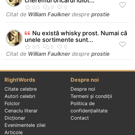
cheremul oricărui idiot...
Citat de
William Faulkner
despre
prostie
Nu există whisky prost. Numai că
unele sortimente sunt...
Citat de
William Faulkner
despre
prostie
RightWords
Despre noi
Citate celebre
Despre noi
Autori celebri
Termeni și condiții
Folclor
Politica de
Cenaclu literar
confidenţialitate
Dicționar
Contact
Evenimentele zilei
Articole