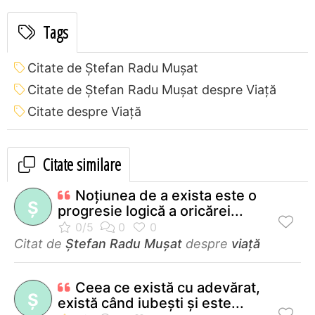
Tags
Citate de Ştefan Radu Muşat
Citate de Ştefan Radu Muşat despre Viață
Citate despre Viață
Citate similare
Noțiunea de a exista este o
Ş
progresie logică a oricărei...
Citat de
Ştefan Radu Muşat
despre
viață
Ceea ce există cu adevărat,
Ş
există când iubeşti şi este...