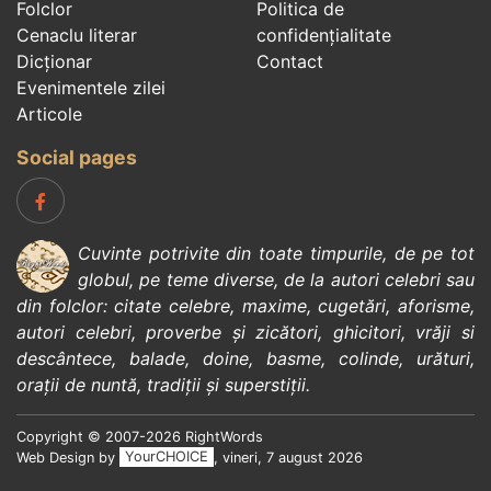
Folclor
Politica de
Cenaclu literar
confidenţialitate
Dicționar
Contact
Evenimentele zilei
Articole
Social pages
Cuvinte potrivite din toate timpurile, de pe tot
globul, pe teme diverse, de la
autori celebri
sau
din
folclor
:
citate celebre
,
maxime
,
cugetări
,
aforisme
,
autori celebri
,
proverbe și zicători
,
ghicitori
,
vrăji si
descântece
,
balade
,
doine
,
basme
,
colinde
,
urături
,
orații de nuntă
,
tradiții și superstiții
.
Copyright © 2007-2026 RightWords
Web Design by
YourCHOICE
, vineri, 7 august 2026