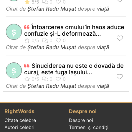
Citat de
Ştefan Radu Muşat
despre
viață
Întoarcerea omului în haos aduce
Ş
confuzie și-L deformează...
Citat de
Ştefan Radu Muşat
despre
viață
Sinuciderea nu este o dovadă de
Ş
curaj, este fuga lașului...
Citat de
Ştefan Radu Muşat
despre
viață
RightWords
Despre noi
Citate celebre
Despre noi
Autori celebri
Termeni și condiții