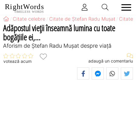
RightWords
TIMELESS WORDS
Citate celebre
Citate de Ştefan Radu Muşat
Citate 
Adăpostul vieții înseamnă lumina cu toate
bogățiile ei,...
Aforism de Ştefan Radu Muşat despre viață
adaugă un comentariu
votează acum