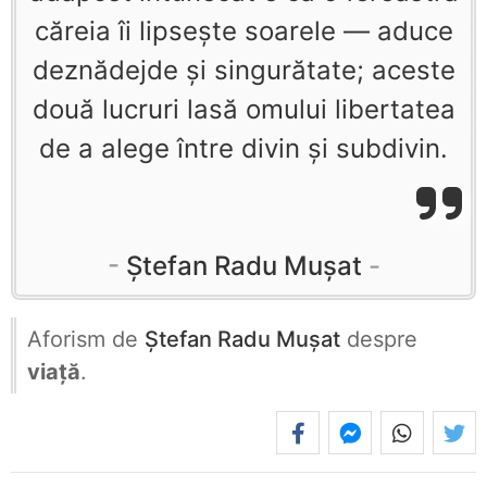
căreia îi lipsește soarele — aduce
deznădejde și singurătate; aceste
două lucruri lasă omului libertatea
de a alege între divin și subdivin.
Ştefan Radu Muşat
Aforism de
Ştefan Radu Muşat
despre
viață
.