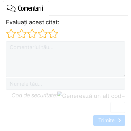
Comentarii
Evaluați acest citat:
Cod de securitate:
=
Trimite