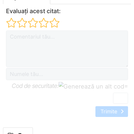
Evaluați acest citat:
Cod de securitate:
=
Trimite