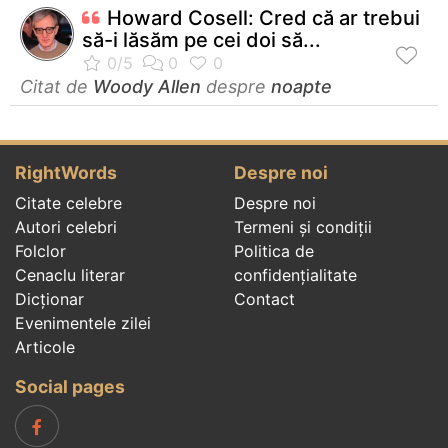
Howard Cosell: Cred că ar trebui
să-i lăsăm pe cei doi să...
Citat de
Woody Allen
despre
noapte
RightWords
Despre noi
Citate celebre
Despre noi
Autori celebri
Termeni și condiții
Folclor
Politica de
Cenaclu literar
confidenţialitate
Dicționar
Contact
Evenimentele zilei
Articole
Social pages