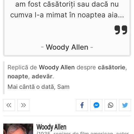
am fost căsătoriţi sau dacă nu
cumva l-a mimat în noaptea aia...
Woody Allen
Replică de
Woody Allen
despre
căsătorie
,
noapte
,
adevăr
.
Mai cântă o dată, Sam
Woody Allen
1935, regizor de film american, actor,