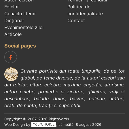
Folclor
Politica de
Cenaclu literar
confidenţialitate
Dicționar
Contact
Evenimentele zilei
Articole
Social pages
Cuvinte potrivite din toate timpurile, de pe tot
globul, pe teme diverse, de la
autori celebri
sau
din
folclor
:
citate celebre
,
maxime
,
cugetări
,
aforisme
,
autori celebri
,
proverbe și zicători
,
ghicitori
,
vrăji si
descântece
,
balade
,
doine
,
basme
,
colinde
,
urături
,
orații de nuntă
,
tradiții și superstiții
.
Copyright © 2007-2026 RightWords
Web Design by
YourCHOICE
, sâmbătă, 8 august 2026