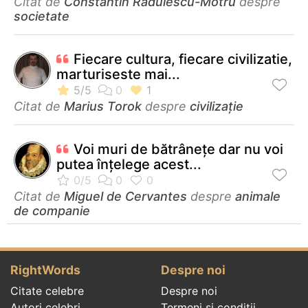
Citat de
Constantin Rădulescu-Motru
despre
societate
Fiecare cultura, fiecare civilizatie,
marturiseste mai...
Citat de
Marius Torok
despre
civilizație
Voi muri de bătrâneţe dar nu voi
putea înţelege acest...
Citat de
Miguel de Cervantes
despre
animale
de companie
RightWords
Despre noi
Citate celebre
Despre noi
Autori celebri
Termeni și condiții