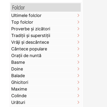
Folclor
Ultimele folclor
Top folclor
Proverbe și zicători
Tradiții și superstiții
Vrăji și descântece
Cântece populare
Orații de nuntă
Basme
Doine
Balade
Ghicitori
Maxime
Colinde
Urături