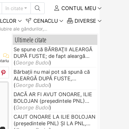
CONTUL MEU
în citate
LCLOR
CENACLU
DIVERSE
ubire ale gândurilor,...
Ultimele citate
Se spune că BĂRBAŢII ALEARGĂ
DUPĂ FUSTE; de fapt aleargă...
tariu
(
George Budoi
)
Bărbaţii nu mai pot să spună că
ALEARGĂ DUPĂ FUSTE,...
(
George Budoi
)
DACĂ AR FI AVUT ONOARE, ILIE
BOLOJAN (preşedintele PNL)...
(
George Budoi
)
CAUT ONOARE LA ILIE BOLOJAN
(preşedintele PNL) ŞI LA PNL,...