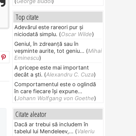
(
George Budoi
)
Top citate
Adevărul este rareori pur și
niciodată simplu.
(
Oscar Wilde
)
Geniul, în zdreanţă sau în
veşminte aurite, tot geniu...
(
Mihai
Eminescu
)
A pricepe este mai important
decât a ști.
(
Alexandru C. Cuza
)
Comportamentul este o oglindă
în care fiecare își expune...
(
Johann Wolfgang von Goethe
)
Citate aleator
Dacă ar trebui să includem în
tabelul lui Mendeleev,...
(
Valeriu