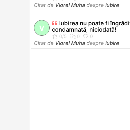
Citat de
Viorel Muha
despre
iubire
Iubirea nu poate fi îngrăd
V
condamnată, niciodată!
Citat de
Viorel Muha
despre
iubire