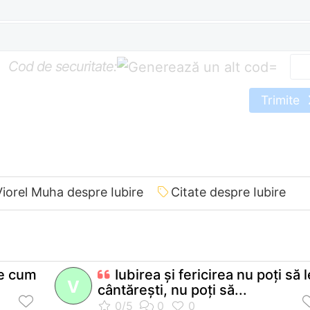
Cod de securitate:
=
Trimite
Viorel Muha despre Iubire
Citate despre Iubire
ne cum
Iubirea şi fericirea nu poţi să l
V
cântăreşti, nu poţi să...