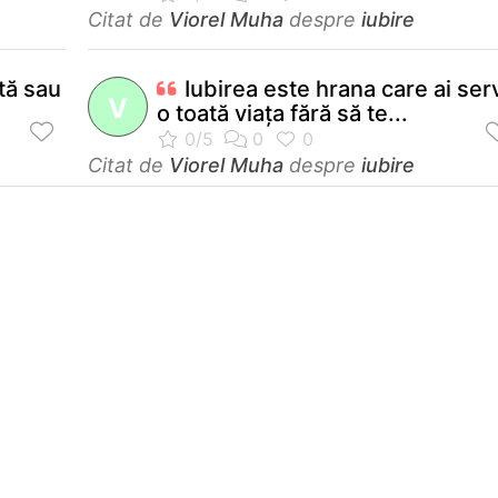
Citat de
Viorel Muha
despre
iubire
ită sau
Iubirea este hrana care ai ser
V
o toată viaţa fără să te...
Citat de
Viorel Muha
despre
iubire