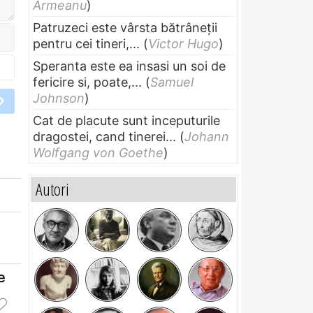
Armeanu
)
Patruzeci este vârsta bătrâneții
pentru cei tineri,...
(
Victor Hugo
)
Speranta este ea insasi un soi de
fericire si, poate,...
(
Samuel
Johnson
)
Cat de placute sunt inceputurile
dragostei, cand tinerei...
(
Johann
Wolfgang von Goethe
)
Autori
e