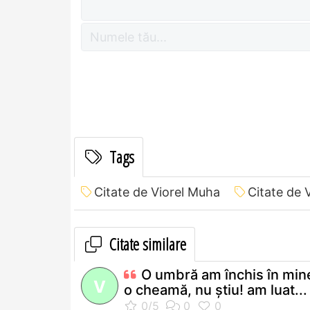
Tags
Citate de Viorel Muha
Citate de 
Citate similare
O umbră am închis în mi
V
o cheamă, nu ştiu! am luat...