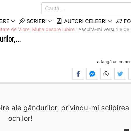
EBRE
SCRIERI
AUTORI CELEBRI
FO
itate de Viorel Muha despre Iubire
Ascultă-mi versurile de i
rilor,...
adaugă un comen
ire ale gândurilor, privindu-mi sclipirea
ochilor!