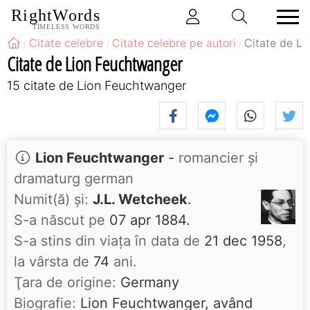
RightWords
TIMELESS WORDS
Citate celebre
Citate celebre pe autori
Citate de L
Citate de Lion Feuchtwanger
15 citate de Lion Feuchtwanger
Lion Feuchtwanger
-
romancier și
dramaturg german
Numit(ă) și:
J.L. Wetcheek
.
S-a născut pe
07 apr 1884.
S-a stins din viaţa în data de
21 dec 1958
,
la vârsta de
74
ani.
Ţara de origine:
Germany
Biografie:
Lion Feuchtwanger, având