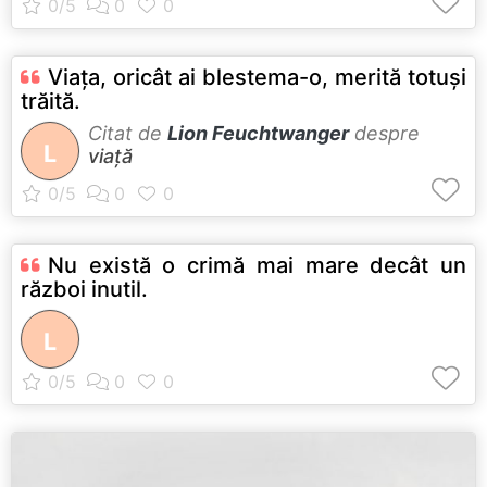
Viaţa, oricât ai blestema-o, merită totuşi
trăită.
Citat de
Lion Feuchtwanger
despre
L
viață
Nu există o crimă mai mare decât un
război inutil.
L