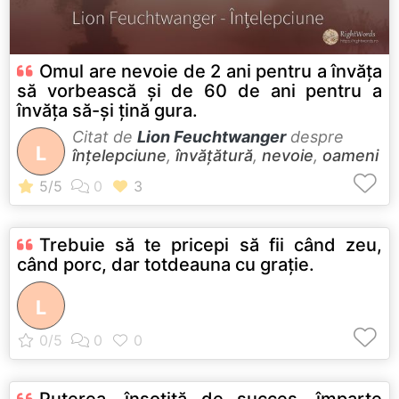
Omul are nevoie de 2 ani pentru a învăța
să vorbească și de 60 de ani pentru a
învăța să-și țină gura.
Citat de
Lion Feuchtwanger
despre
L
înțelepciune
,
învățătură
,
nevoie
,
oameni
Trebuie să te pricepi să fii când zeu,
când porc, dar totdeauna cu graţie.
L
Puterea, însoţită de succes, împarte