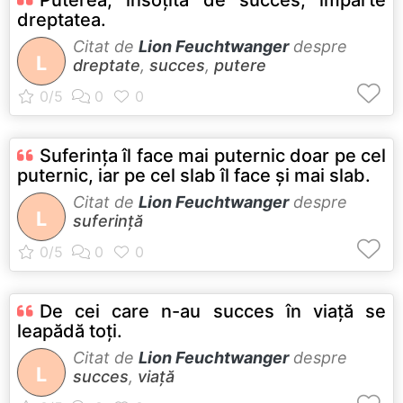
dreptatea.
Citat de
Lion Feuchtwanger
despre
L
dreptate
,
succes
,
putere
Suferinţa îl face mai puternic doar pe cel
puternic, iar pe cel slab îl face şi mai slab.
Citat de
Lion Feuchtwanger
despre
L
suferință
De cei care n-au succes în viaţă se
leapădă toţi.
Citat de
Lion Feuchtwanger
despre
L
succes
,
viață