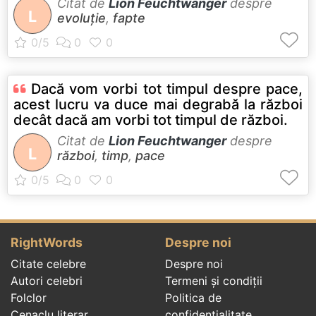
Citat de
Lion Feuchtwanger
despre
L
evoluție
,
fapte
Dacă vom vorbi tot timpul despre pace,
acest lucru va duce mai degrabă la război
decât dacă am vorbi tot timpul de război.
Citat de
Lion Feuchtwanger
despre
L
război
,
timp
,
pace
RightWords
Despre noi
Citate celebre
Despre noi
Autori celebri
Termeni și condiții
Folclor
Politica de
Cenaclu literar
confidenţialitate