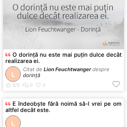
O dorință nu este mai puţin dulce decât
realizarea ei.
Citat de
Lion Feuchtwanger
despre
L
dorință
E îndeobşte fără noimă să-l vrei pe om
altfel decât este.
L