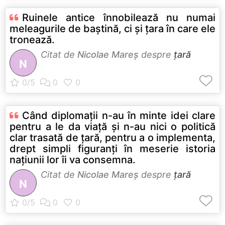
Ruinele antice înnobilează nu numai
meleagurile de baștină, ci și țara în care ele
tronează.
Citat de
Nicolae Mareș
despre
țară
N
Când diplomații n-au în minte idei clare
pentru a le da viaţă şi n-au nici o politică
clar trasată de țară, pentru a o implementa,
drept simpli figuranţi în meserie istoria
națiunii lor îi va consemna.
Citat de
Nicolae Mareș
despre
țară
N