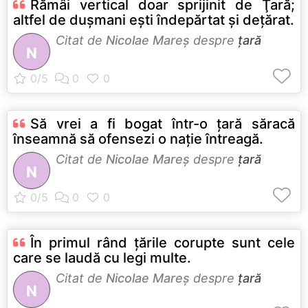
Rămâi vertical doar sprijinit de Ţară;
altfel de duşmani ești îndepărtat și dețărat.
Citat de
Nicolae Mareș
despre
țară
N
Să vrei a fi bogat într-o ţară săracă
înseamnă să ofensezi o naţie întreagă.
Citat de
Nicolae Mareș
despre
țară
N
În primul rând ţările corupte sunt cele
care se laudă cu legi multe.
Citat de
Nicolae Mareș
despre
țară
N