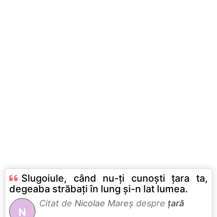
Slugoiule, când nu-ți cunoști țara ta,
degeaba străbați în lung și-n lat lumea.
Citat de
Nicolae Mareș
despre
țară
N