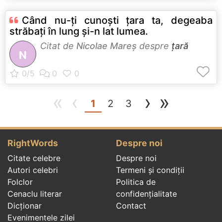
Când nu-ți cunoști țara ta, degeaba
străbați în lung și-n lat lumea.
Citat de
Nicolae Mareș
despre
țară
N
«
‹
›
»
(current)
1
2
3
RightWords
Despre noi
Citate celebre
Despre noi
Autori celebri
Termeni și condiții
Folclor
Politica de
Cenaclu literar
confidenţialitate
Dicționar
Contact
Evenimentele zilei