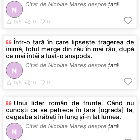
Citat de
Nicolae Mareș
despre
țară
N
Într-o ţară în care lipseşte tragerea de
inimă, totul merge din rău în mai rău, după
ce mai întâi a luat-o anapoda.
Citat de
Nicolae Mareș
despre
țară
N
Unui lider român de frunte. Când nu
cunoști ce se petrece în țara [ograda] ta,
degeaba străbați în lung și-n lat lumea.
Citat de
Nicolae Mareș
despre
țară
N