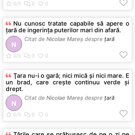
Nu cunosc tratate capabile să apere o
ţară de ingerinţa puterilor mari din afară.
Citat de
Nicolae Mareș
despre
țară
N
Ţara nu-i o gară; nici mică şi nici mare. E
un brad, care creşte continuu verde şi
drept.
Citat de
Nicolae Mareș
despre
țară
N
Ţările care se prăbuşesc de pe o zi pe