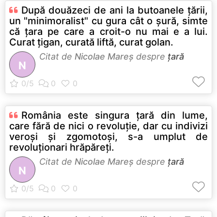
După douăzeci de ani la butoanele ţării,
un "minimoralist" cu gura cât o şură, simte
că ţara pe care a croit-o nu mai e a lui.
Curat ţigan, curată liftă, curat golan.
Citat de
Nicolae Mareș
despre
țară
N
România este singura țară din lume,
care fără de nici o revoluție, dar cu indivizi
veroși și zgomotoși, s-a umplut de
revoluționari hrăpăreți.
Citat de
Nicolae Mareș
despre
țară
N