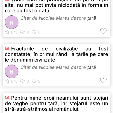
alta, nu mai pot învia niciodată în forma în
care au fost o dată.
Citat de
Nicolae Mareș
despre
țară
N
Fracturile de civilizaţie au fost
constatate, în primul rând, la ţările pe care
le denumim civilizate.
Citat de
Nicolae Mareș
despre
țară
N
Pentru mine eroii neamului sunt stejari
de veghe pentru ţară, iar stejarul este un
stră-stră-strămoş al românului.