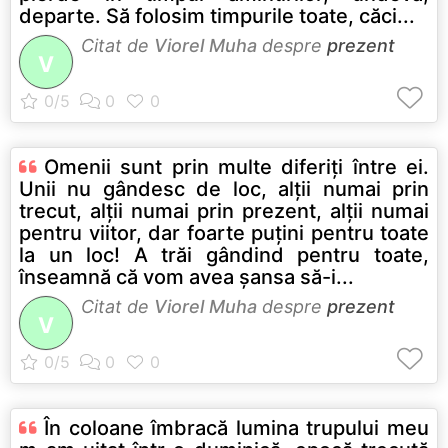
departe. Să folosim timpurile toate, căci...
Citat de
Viorel Muha
despre
prezent
V
Omenii sunt prin multe diferiţi între ei.
Unii nu gândesc de loc, alţii numai prin
trecut, alţii numai prin prezent, alţii numai
pentru viitor, dar foarte puţini pentru toate
la un loc! A trăi gândind pentru toate,
înseamnă că vom avea şansa să-i...
Citat de
Viorel Muha
despre
prezent
V
În coloane îmbracă lumina trupului meu