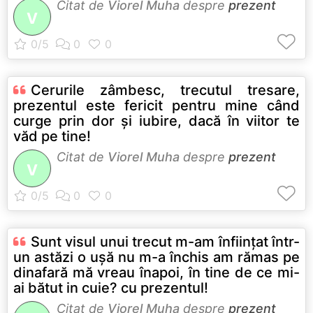
Citat de
Viorel Muha
despre
prezent
V
Cerurile zâmbesc, trecutul tresare,
prezentul este fericit pentru mine când
curge prin dor şi iubire, dacă în viitor te
văd pe tine!
Citat de
Viorel Muha
despre
prezent
V
Sunt visul unui trecut m-am înfiinţat într-
un astăzi o uşă nu m-a închis am rămas pe
dinafară mă vreau înapoi, în tine de ce mi-
ai bătut in cuie? cu prezentul!
Citat de
Viorel Muha
despre
prezent