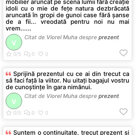
mobilier aruncat pe scena lumii fără creaţie
idoli cu o mie de feţe natura dezbrăcată
aruncată în gropi de gunoi case fără şanse
de a fii... vreodată pentru noi nu mai
vrem......
Citat de
Viorel Muha
despre
prezent
V
Sprijină prezentul cu ce ai din trecut ca
să faci faţă la viitor. Nu uitaţi bagajul vostru
de cunoştinţe în gara nimănui.
Citat de
Viorel Muha
despre
prezent
V
Suntem o continuitate, trecut prezent şi