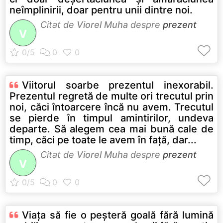
neîmplinirii, doar pentru unii dintre noi.
Citat de
Viorel Muha
despre
prezent
V
Viitorul soarbe prezentul inexorabil.
Prezentul regretă de multe ori trecutul prin
noi, căci întoarcere încă nu avem. Trecutul
se pierde în timpul amintirilor, undeva
departe. Să alegem cea mai bună cale de
timp, căci pe toate le avem în faţă, dar...
Citat de
Viorel Muha
despre
prezent
V
Viaţa să fie o peşteră goală fără lumină