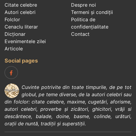
Citate celebre
Despre noi
Autori celebri
Termeni și condiții
Folclor
Politica de
Cenaclu literar
confidenţialitate
Dicționar
Contact
Evenimentele zilei
Articole
Social pages
Cuvinte potrivite din toate timpurile, de pe tot
globul, pe teme diverse, de la
autori celebri
sau
din
folclor
:
citate celebre
,
maxime
,
cugetări
,
aforisme
,
autori celebri
,
proverbe și zicători
,
ghicitori
,
vrăji si
descântece
,
balade
,
doine
,
basme
,
colinde
,
urături
,
orații de nuntă
,
tradiții și superstiții
.