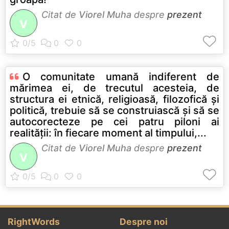
Citat de
Viorel Muha
despre
prezent
V
O comunitate umană indiferent de
mărimea ei, de trecutul acesteia, de
structura ei etnică, religioasă, filozofică şi
politică, trebuie să se construiască şi să se
autocorecteze pe cei patru piloni ai
realităţii: în fiecare moment al timpului,...
Citat de
Viorel Muha
despre
prezent
V
RightWords
Despre noi