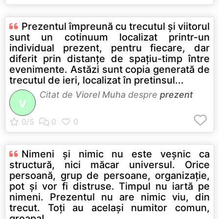
Prezentul împreună cu trecutul şi viitorul
sunt un cotinuum localizat printr-un
individual prezent, pentru fiecare, dar
diferit prin distanţe de spaţiu-timp între
evenimente. Astăzi sunt copia generată de
trecutul de ieri, localizat în pretinsul...
Citat de
Viorel Muha
despre
prezent
V
Nimeni şi nimic nu este veşnic ca
structură, nici măcar universul. Orice
persoană, grup de persoane, organizaţie,
pot şi vor fi distruse. Timpul nu iartă pe
nimeni. Prezentul nu are nimic viu, din
trecut. Toţi au acelaşi numitor comun,
groapa!