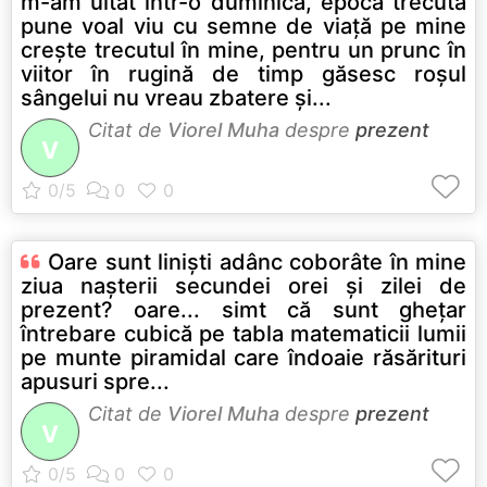
m-am uitat într-o duminică, epocă trecută
pune voal viu cu semne de viaţă pe mine
creşte trecutul în mine, pentru un prunc în
viitor în rugină de timp găsesc roşul
sângelui nu vreau zbatere şi...
Citat de
Viorel Muha
despre
prezent
V
Oare sunt linişti adânc coborâte în mine
ziua naşterii secundei orei şi zilei de
prezent? oare... simt că sunt gheţar
întrebare cubică pe tabla matematicii lumii
pe munte piramidal care îndoaie răsărituri
apusuri spre...
Citat de
Viorel Muha
despre
prezent
V