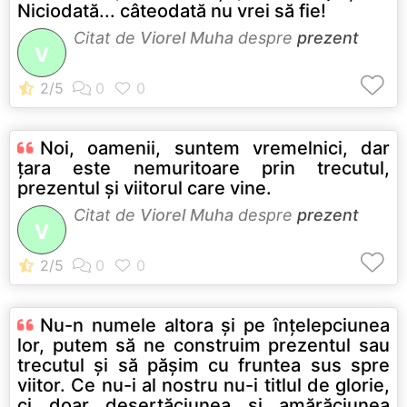
Niciodată... câteodată nu vrei să fie!
Citat de
Viorel Muha
despre
prezent
V
Noi, oamenii, suntem vremelnici, dar
ţara este nemuritoare prin trecutul,
prezentul şi viitorul care vine.
Citat de
Viorel Muha
despre
prezent
V
Nu-n numele altora şi pe înţelepciunea
lor, putem să ne construim prezentul sau
trecutul şi să păşim cu fruntea sus spre
viitor. Ce nu-i al nostru nu-i titlul de glorie,
ci doar deşertăciunea şi amărăciunea