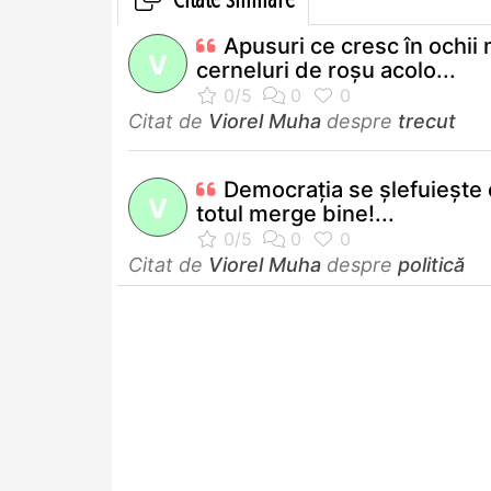
Apusuri ce cresc în ochii 
V
cerneluri de roşu acolo...
Citat de
Viorel Muha
despre
trecut
Democraţia se şlefuieşte
V
totul merge bine!...
Citat de
Viorel Muha
despre
politică