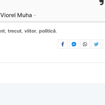
Viorel Muha
nt
,
trecut
,
viitor
,
politică
.