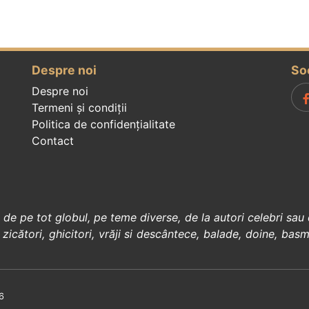
Despre noi
So
Despre noi
Termeni și condiții
Politica de confidenţialitate
Contact
, de pe tot globul, pe teme diverse, de la
autori celebri
sau 
 zicători
,
ghicitori
,
vrăji si descântece
,
balade
,
doine
,
basm
6