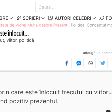
EBRE
SCRIERI
AUTORI CELEBRI
FO
itate de Viorel Muha despre Prezent
Politică. Conceptul mo
te înlocuit...
, viitor, politică
adaugă un comen
in care este înlocuit trecutul cu viitoru
nd pozitiv prezentul.