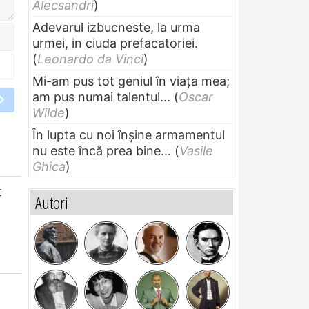
Alecsandri
)
Adevarul izbucneste, la urma
urmei, in ciuda prefacatoriei.
(
Leonardo da Vinci
)
Mi-am pus tot geniul în viața mea;
am pus numai talentul...
(
Oscar
Wilde
)
În lupta cu noi înșine armamentul
nu este încă prea bine...
(
Vasile
Ghica
)
t
Autori