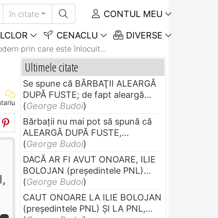
CONTUL MEU
în citate
LCLOR
CENACLU
DIVERSE
dern prin care este înlocuit...
Ultimele citate
Se spune că BĂRBAŢII ALEARGĂ
DUPĂ FUSTE; de fapt aleargă...
tariu
(
George Budoi
)
Bărbaţii nu mai pot să spună că
ALEARGĂ DUPĂ FUSTE,...
(
George Budoi
)
DACĂ AR FI AVUT ONOARE, ILIE
BOLOJAN (preşedintele PNL)...
l,
(
George Budoi
)
CAUT ONOARE LA ILIE BOLOJAN
(preşedintele PNL) ŞI LA PNL,...