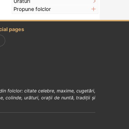
Urături
Propune folclor
cial pages
din
folclor
:
citate celebre
,
maxime
,
cugetări
,
e
,
colinde
,
urături
,
orații de nuntă
,
tradiții și