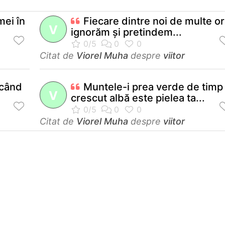
mei în
Fiecare dintre noi de multe or
V
ignorăm şi pretindem...
Citat de
Viorel Muha
despre
viitor
 când
Muntele-i prea verde de timp
V
crescut albă este pielea ta...
Citat de
Viorel Muha
despre
viitor