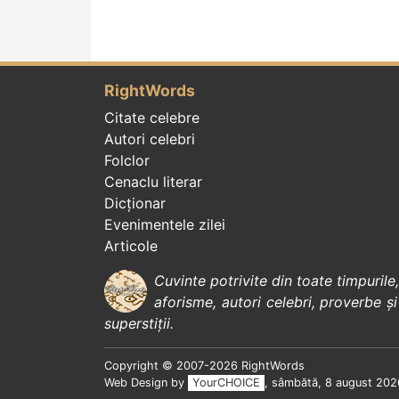
RightWords
Citate celebre
Autori celebri
Folclor
Cenaclu literar
Dicționar
Evenimentele zilei
Articole
Cuvinte potrivite din toate timpurile
aforisme
,
autori celebri
,
proverbe și
superstiții
.
Copyright © 2007-2026 RightWords
Web Design by
YourCHOICE
, sâmbătă, 8 august 202