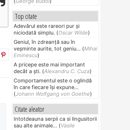
(
George Budoi
)
Top citate
Adevărul este rareori pur și
niciodată simplu.
(
Oscar Wilde
)
Geniul, în zdreanţă sau în
veşminte aurite, tot geniu...
(
Mihai
Eminescu
)
A pricepe este mai important
decât a ști.
(
Alexandru C. Cuza
)
Comportamentul este o oglindă
în care fiecare își expune...
(
Johann Wolfgang von Goethe
)
Citate aleator
Intotdeauna serpii ca si lingusitorii
sau alte animale...
(
Vasile