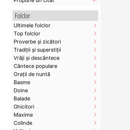
Propune un citat
Folclor
Ultimele folclor
Top folclor
Proverbe și zicători
Tradiții și superstiții
Vrăji și descântece
Cântece populare
Orații de nuntă
Basme
Doine
Balade
Ghicitori
Maxime
Colinde