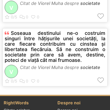
Citat de
Viorel Muha
despre
societate
V
Soseaua destinului ne-o costruim
singuri între hăţişurile unei societăţi, la
care fiecare contribuim cu cinstea şi
libertatea fiecăruia. Să ne construim o
societate prin care să avem, destine,
poteci de viaţă cât mai frumoase.
Citat de
Viorel Muha
despre
societate
V
RightWords
Despre noi