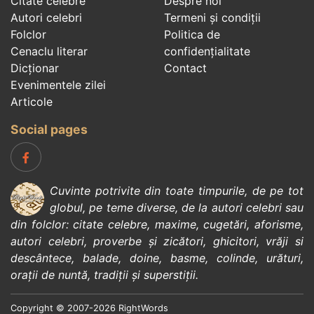
Citate celebre
Despre noi
Autori celebri
Termeni și condiții
Folclor
Politica de
Cenaclu literar
confidenţialitate
Dicționar
Contact
Evenimentele zilei
Articole
Social pages
Cuvinte potrivite din toate timpurile, de pe tot
globul, pe teme diverse, de la
autori celebri
sau
din
folclor
:
citate celebre
,
maxime
,
cugetări
,
aforisme
,
autori celebri
,
proverbe și zicători
,
ghicitori
,
vrăji si
descântece
,
balade
,
doine
,
basme
,
colinde
,
urături
,
orații de nuntă
,
tradiții și superstiții
.
Copyright © 2007-2026 RightWords