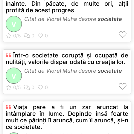
înainte. Din păcate, de multe ori, alţii
profită de acest progres.
Citat de
Viorel Muha
despre
societate
V
Într-o societate coruptă şi ocupată de
nulităţi, valorile dispar odată cu creaţia lor.
Citat de
Viorel Muha
despre
societate
V
Viaţa pare a fi un zar aruncat la
întâmplare în lume. Depinde însă foarte
mult ce părinţi îl aruncă, cum îl aruncă, şi-n
ce societate.