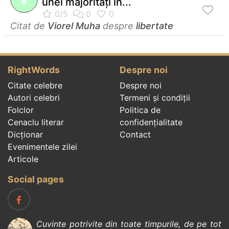
unei majorităţi în...
Citat de
Viorel Muha
despre
libertate
RightWords
Despre noi
Citate celebre
Despre noi
Autori celebri
Termeni și condiții
Folclor
Politica de
Cenaclu literar
confidenţialitate
Dicționar
Contact
Evenimentele zilei
Articole
Social pages
Cuvinte potrivite din toate timpurile, de pe tot