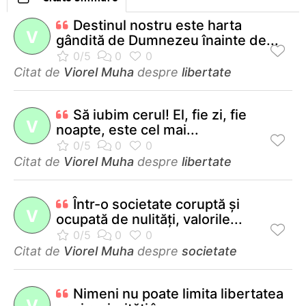
Destinul nostru este harta
V
gândită de Dumnezeu înainte de...
Citat de
Viorel Muha
despre
libertate
Să iubim cerul! El, fie zi, fie
V
noapte, este cel mai...
Citat de
Viorel Muha
despre
libertate
Într-o societate coruptă şi
V
ocupată de nulităţi, valorile...
Citat de
Viorel Muha
despre
societate
Nimeni nu poate limita libertatea
V