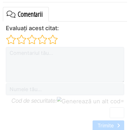
Comentarii
Evaluați acest citat:
Cod de securitate:
=
Trimite