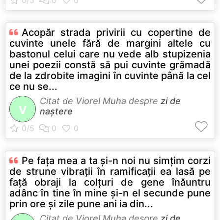
Acopăr strada privirii cu copertine de
cuvinte unele fără de margini altele cu
bastonul celui care nu vede alb stupizenia
unei poezii constă să pui cuvinte grămadă
de la zdrobite imagini în cuvinte până la cel
ce nu se...
Citat de
Viorel Muha
despre
zi de
V
naștere
Pe faţa mea a ta şi-n noi nu simţim corzi
de strune vibraţii în ramificaţii ea lasă pe
faţă obraji la colţuri de gene înăuntru
adânc în tine în mine şi-n el secunde pune
prin ore şi zile pune ani ia din...
Citat de
Viorel Muha
despre
zi de