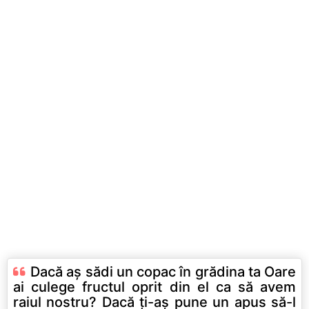
Dacă aş sădi un copac în grădina ta Oare
ai culege fructul oprit din el ca să avem
raiul nostru? Dacă ţi-aş pune un apus să-l