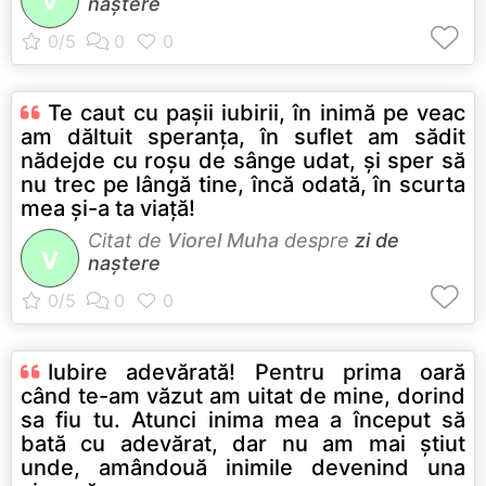
V
naștere
Te caut cu paşii iubirii, în inimă pe veac
am dăltuit speranţa, în suflet am sădit
nădejde cu roşu de sânge udat, şi sper să
nu trec pe lângă tine, încă odată, în scurta
mea şi-a ta viaţă!
Citat de
Viorel Muha
despre
zi de
V
naștere
Iubire adevărată! Pentru prima oară
când te-am văzut am uitat de mine, dorind
sa fiu tu. Atunci inima mea a început să
bată cu adevărat, dar nu am mai ştiut
unde, amândouă inimile devenind una