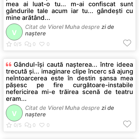
mea ai luat-o tu... m-ai confiscat sunt
gândurile tale acum iar tu... gândeşti cu
mine arătând...
Citat de
Viorel Muha
despre
zi de
V
naștere
Gândul-îşi caută naşterea... între ideea
trecută şi... imaginare clipe încerc să ajung
neîntoarcerea este în destin şansa mea
păşesc pe fire curgătoare-instabile
nefericirea mi-e trăirea scenă de teatru
eram...
Citat de
Viorel Muha
despre
zi de
V
naștere