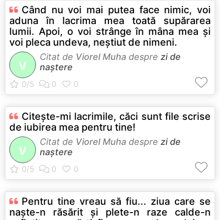
Când nu voi mai putea face nimic, voi
aduna în lacrima mea toată supărarea
lumii. Apoi, o voi strânge în mâna mea şi
voi pleca undeva, neştiut de nimeni.
Citat de
Viorel Muha
despre
zi de
V
naștere
Citeşte-mi lacrimile, căci sunt file scrise
de iubirea mea pentru tine!
Citat de
Viorel Muha
despre
zi de
V
naștere
Pentru tine vreau să fiu... ziua care se
naşte-n răsărit şi plete-n raze calde-n