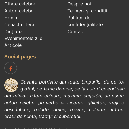
Citate celebre
Despre noi
Autori celebri
Termeni și condiții
Folclor
Politica de
Cenaclu literar
confidenţialitate
Dicționar
Contact
Evenimentele zilei
Articole
Social pages
Cuvinte potrivite din toate timpurile, de pe tot
globul, pe teme diverse, de la
autori celebri
sau
din
folclor
:
citate celebre
,
maxime
,
cugetări
,
aforisme
,
autori celebri
,
proverbe și zicători
,
ghicitori
,
vrăji si
descântece
,
balade
,
doine
,
basme
,
colinde
,
urături
,
orații de nuntă
,
tradiții și superstiții
.