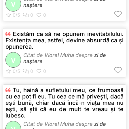
V
naștere
Existăm ca să ne opunem inevitabilului.
Existenţa mea, astfel, devine absurdă ca şi
opunerea.
Citat de
Viorel Muha
despre
zi de
V
naștere
Tu, haină a sufletului meu, ce frumoasă
cu ea pot fi eu. Tu cea ce mă priveşti, dacă
eşti bună, chiar dacă încă-n viaţa mea nu
eşti, să ştii că eu de mult te vreau şi te
iubesc.
Citat de
Viorel Muha
despre
zi de