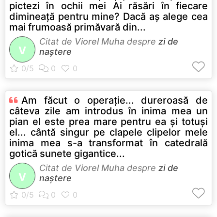
pictezi în ochii mei Ai răsări în fiecare
dimineaţă pentru mine? Dacă aş alege cea
mai frumoasă primăvară din...
Citat de
Viorel Muha
despre
zi de
V
naștere
Am făcut o operaţie... dureroasă de
câteva zile am introdus în inima mea un
pian el este prea mare pentru ea şi totuşi
el... cântă singur pe clapele clipelor mele
inima mea s-a transformat în catedrală
gotică sunete gigantice...
Citat de
Viorel Muha
despre
zi de
V
naștere