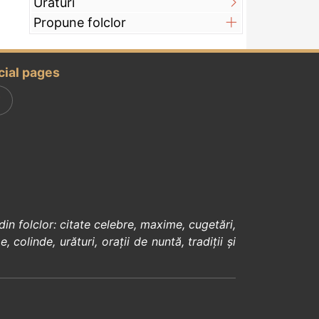
Urături
Propune folclor
cial pages
din
folclor
:
citate celebre
,
maxime
,
cugetări
,
e
,
colinde
,
urături
,
orații de nuntă
,
tradiții și