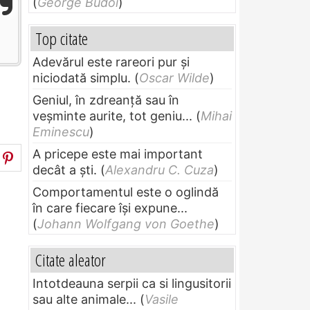
(
George Budoi
)
Top citate
Adevărul este rareori pur și
niciodată simplu.
(
Oscar Wilde
)
Geniul, în zdreanţă sau în
veşminte aurite, tot geniu...
(
Mihai
Eminescu
)
A pricepe este mai important
decât a ști.
(
Alexandru C. Cuza
)
Comportamentul este o oglindă
în care fiecare își expune...
(
Johann Wolfgang von Goethe
)
Citate aleator
Intotdeauna serpii ca si lingusitorii
sau alte animale...
(
Vasile