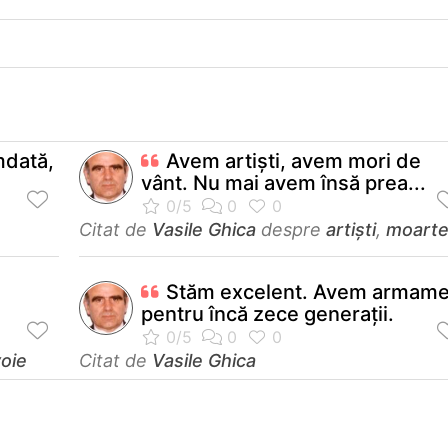
mdată,
Avem artişti, avem mori de
vânt. Nu mai avem însă prea...
Citat de
Vasile Ghica
despre
artiști
,
moart
Stăm excelent. Avem armame
pentru încă zece generaţii.
oie
Citat de
Vasile Ghica