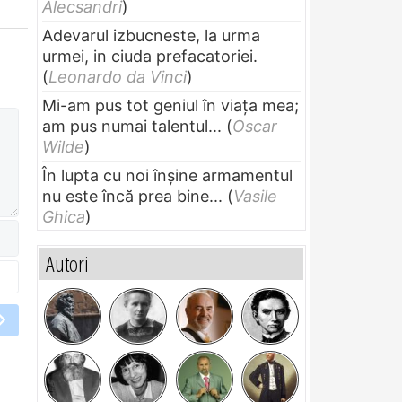
Alecsandri
)
Adevarul izbucneste, la urma
urmei, in ciuda prefacatoriei.
(
Leonardo da Vinci
)
Mi-am pus tot geniul în viața mea;
am pus numai talentul...
(
Oscar
Wilde
)
În lupta cu noi înșine armamentul
nu este încă prea bine...
(
Vasile
Ghica
)
Autori