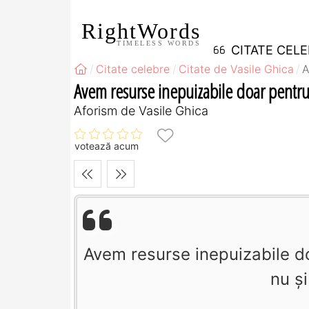
RightWords
TIMELESS WORDS
CITATE CEL
Citate celebre
Citate de Vasile Ghica
A
Avem resurse inepuizabile doar pentru 
Aforism de Vasile Ghica
votează acum
Avem resurse inepuizabile doa
nu şi