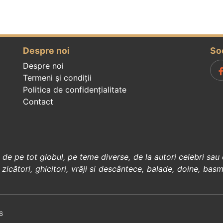
Despre noi
So
Despre noi
Termeni și condiții
Politica de confidenţialitate
Contact
, de pe tot globul, pe teme diverse, de la
autori celebri
sau 
 zicători
,
ghicitori
,
vrăji si descântece
,
balade
,
doine
,
basm
6