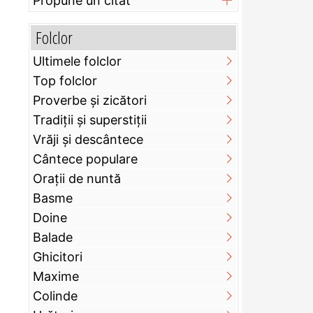
Propune un citat
Folclor
Ultimele folclor
Top folclor
Proverbe și zicători
Tradiții și superstiții
Vrăji și descântece
Cântece populare
Orații de nuntă
Basme
Doine
Balade
Ghicitori
Maxime
Colinde