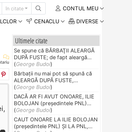
CONTUL MEU
în citate
LCLOR
CENACLU
DIVERSE
Ultimele citate
Se spune că BĂRBAŢII ALEARGĂ
DUPĂ FUSTE; de fapt aleargă...
tariu
(
George Budoi
)
Bărbaţii nu mai pot să spună că
ALEARGĂ DUPĂ FUSTE,...
(
George Budoi
)
DACĂ AR FI AVUT ONOARE, ILIE
BOLOJAN (preşedintele PNL)...
i,
(
George Budoi
)
CAUT ONOARE LA ILIE BOLOJAN
(preşedintele PNL) ŞI LA PNL,...