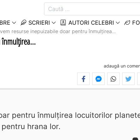
EBRE
SCRIERI
AUTORI CELEBRI
FO
vem resurse inepuizabile doar pentru înmulţirea...
înmulţirea...
adaugă un comen
r pentru înmulţirea locuitorilor planete
 pentru hrana lor.