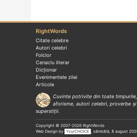
RightWords
Citate celebre
Autori celebri
Folclor
Cenaclu literar
Dicționar
Evenimentele zilei
Articole
Cuvinte potrivite din toate timpurile
aforisme
,
autori celebri
,
proverbe și
superstiții
.
Copyright © 2007-2026 RightWords
Web Design by
YourCHOICE
, sâmbătă, 8 august 202