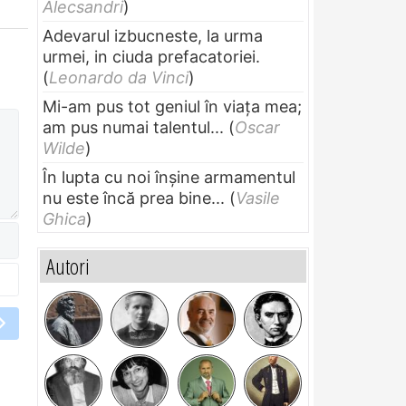
Alecsandri
)
Adevarul izbucneste, la urma
urmei, in ciuda prefacatoriei.
(
Leonardo da Vinci
)
Mi-am pus tot geniul în viața mea;
am pus numai talentul...
(
Oscar
Wilde
)
În lupta cu noi înșine armamentul
nu este încă prea bine...
(
Vasile
Ghica
)
Autori