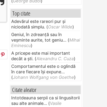
(
George Budoi
)
Top citate
Adevărul este rareori pur și
niciodată simplu.
(
Oscar Wilde
)
Geniul, în zdreanţă sau în
veşminte aurite, tot geniu...
(
Mihai
Eminescu
)
A pricepe este mai important
decât a ști.
(
Alexandru C. Cuza
)
Comportamentul este o oglindă
în care fiecare își expune...
(
Johann Wolfgang von Goethe
)
Citate aleator
Intotdeauna serpii ca si lingusitorii
sau alte animale...
(
Vasile