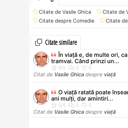
Citate de Vasile Ghica
Citate de 
Citate despre Comedie
Citate de
Citate similare
În viaţă e, de multe ori, ca
tramvai. Când prinzi un...
Citat de
Vasile Ghica
despre
viață
O viaţă ratată poate înse
ani mulţi, dar amintiri...
Citat de
Vasile Ghica
despre
viață