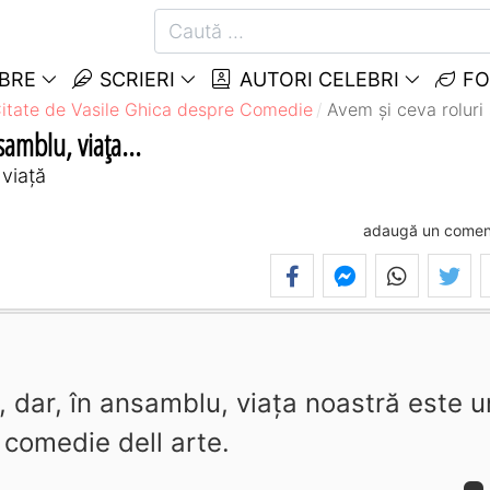
EBRE
SCRIERI
AUTORI CELEBRI
FO
itate de Vasile Ghica despre Comedie
Avem şi ceva roluri 
samblu, viaţa...
viață
adaugă un comen
, dar, în ansamblu, viaţa noastră este u
 comedie dell arte.