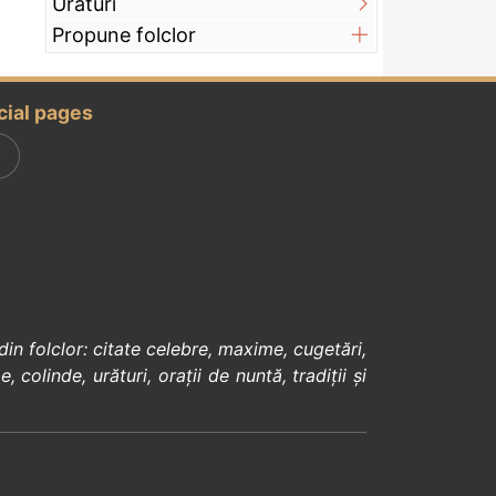
Urături
Propune folclor
cial pages
din
folclor
:
citate celebre
,
maxime
,
cugetări
,
e
,
colinde
,
urături
,
orații de nuntă
,
tradiții și