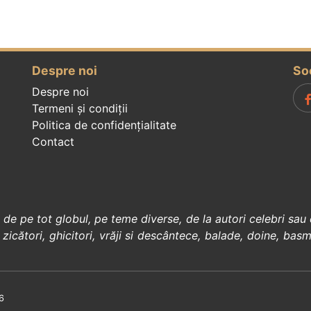
Despre noi
So
Despre noi
Termeni și condiții
Politica de confidenţialitate
Contact
, de pe tot globul, pe teme diverse, de la
autori celebri
sau 
 zicători
,
ghicitori
,
vrăji si descântece
,
balade
,
doine
,
basm
6