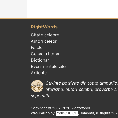
RightWords
Citate celebre
Autori celebri
Folclor
Cenaclu literar
Dicționar
Evenimentele zilei
Articole
Cuvinte potrivite din toate timpurile
aforisme
,
autori celebri
,
proverbe și
superstiții
.
Copyright © 2007-2026 RightWords
Web Design by
YourCHOICE
, sâmbătă, 8 august 202