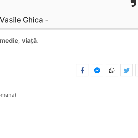
Vasile Ghica
medie
,
viață
.
romana