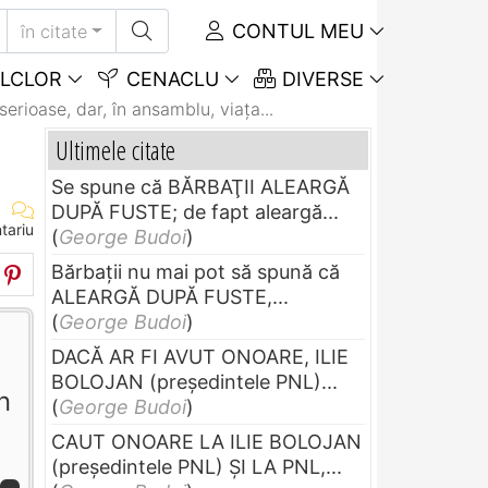
CONTUL MEU
în citate
LCLOR
CENACLU
DIVERSE
serioase, dar, în ansamblu, viaţa...
Ultimele citate
Se spune că BĂRBAŢII ALEARGĂ
DUPĂ FUSTE; de fapt aleargă...
tariu
(
George Budoi
)
Bărbaţii nu mai pot să spună că
ALEARGĂ DUPĂ FUSTE,...
(
George Budoi
)
DACĂ AR FI AVUT ONOARE, ILIE
BOLOJAN (preşedintele PNL)...
n
(
George Budoi
)
CAUT ONOARE LA ILIE BOLOJAN
(preşedintele PNL) ŞI LA PNL,...