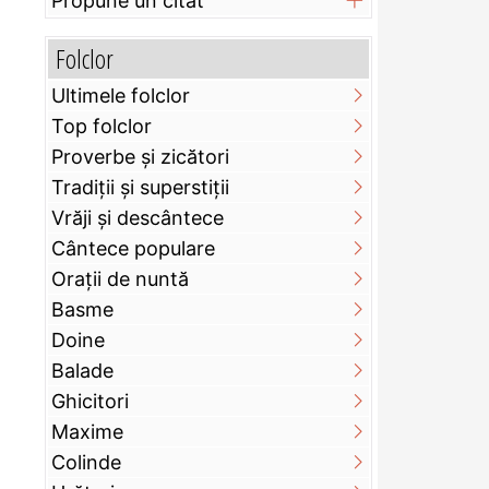
Propune un citat
Folclor
Ultimele folclor
Top folclor
Proverbe și zicători
Tradiții și superstiții
Vrăji și descântece
Cântece populare
Orații de nuntă
Basme
Doine
Balade
Ghicitori
Maxime
Colinde