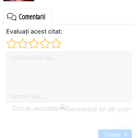
Comentarii
Evaluați acest citat:
Cod de securitate:
=
Trimite