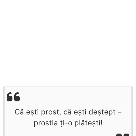
Că eşti prost, că eşti deştept –
prostia ţi-o plăteşti!