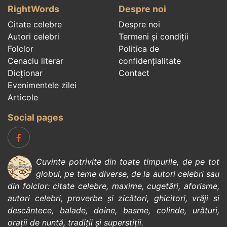
RightWords
Despre noi
Citate celebre
Despre noi
Autori celebri
Termeni și condiții
Folclor
Politica de
Cenaclu literar
confidenţialitate
Dicționar
Contact
Evenimentele zilei
Articole
Social pages
Cuvinte potrivite din toate timpurile, de pe tot
globul, pe teme diverse, de la
autori celebri
sau
din
folclor
:
citate celebre
,
maxime
,
cugetări
,
aforisme
,
autori celebri
,
proverbe și zicători
,
ghicitori
,
vrăji si
descântece
,
balade
,
doine
,
basme
,
colinde
,
urături
,
orații de nuntă
,
tradiții și superstiții
.