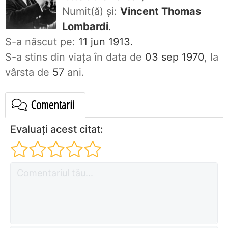
Numit(ă) și:
Vincent Thomas
Lombardi
.
S-a născut pe:
11 jun 1913.
S-a stins din viaţa în data de
03 sep 1970
, la
vârsta de
57
ani.
Comentarii
Evaluați acest citat: