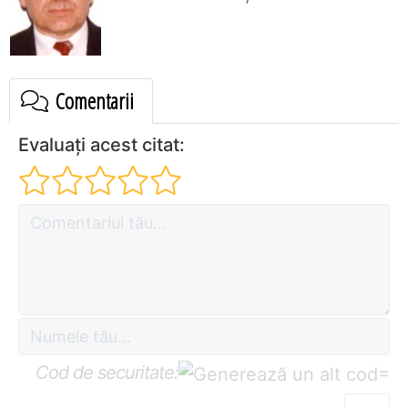
Comentarii
Evaluați acest citat:
Cod de securitate:
=