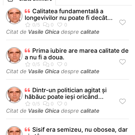
Calitatea fundamentală a
longevivilor nu poate fi decât...
Citat de
Vasile Ghica
despre
calitate
Prima iubire are marea calitate de
a nu fi a doua.
Citat de
Vasile Ghica
despre
calitate
Dintr-un politician agitat şi
hăbăuc poate ieşi oricând...
Citat de
Vasile Ghica
despre
calitate
Sisif era semizeu, nu obosea, dar