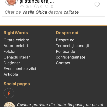
și stânca era,...
Citat de
Vasile Ghica
despre
calitate
RightWords
Despre noi
Citate celebre
Despre noi
Autori celebri
Termeni și condiții
Folclor
Politica de
Cenaclu literar
confidenţialitate
Dicționar
Contact
Evenimentele zilei
Articole
Social pages
Cuvinte potrivite din toate timpurile, de pe tot