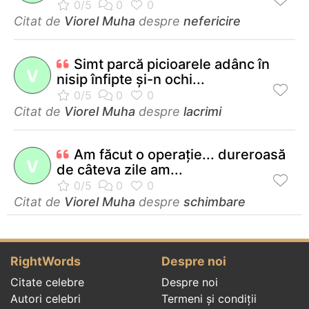
Citat de
Viorel Muha
despre
nefericire
Simt parcă picioarele adânc în
V
nisip înfipte şi-n ochi...
Citat de
Viorel Muha
despre
lacrimi
Am făcut o operaţie... dureroasă
V
de câteva zile am...
Citat de
Viorel Muha
despre
schimbare
RightWords
Despre noi
Citate celebre
Despre noi
Autori celebri
Termeni și condiții