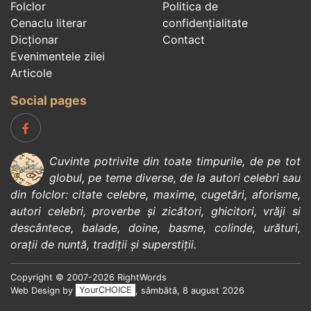
Folclor
Politica de
Cenaclu literar
confidenţialitate
Dicționar
Contact
Evenimentele zilei
Articole
Social pages
Cuvinte potrivite din toate timpurile, de pe tot
globul, pe teme diverse, de la
autori celebri
sau
din
folclor
:
citate celebre
,
maxime
,
cugetări
,
aforisme
,
autori celebri
,
proverbe și zicători
,
ghicitori
,
vrăji si
descântece
,
balade
,
doine
,
basme
,
colinde
,
urături
,
orații de nuntă
,
tradiții și superstiții
.
Copyright © 2007-2026 RightWords
Web Design by
YourCHOICE
, sâmbătă, 8 august 2026