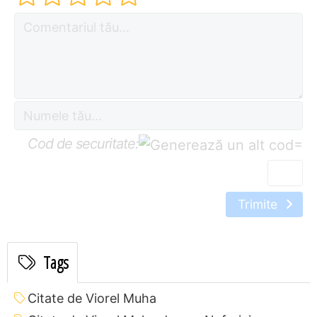
Cod de securitate:
=
Trimite
Tags
Citate de Viorel Muha