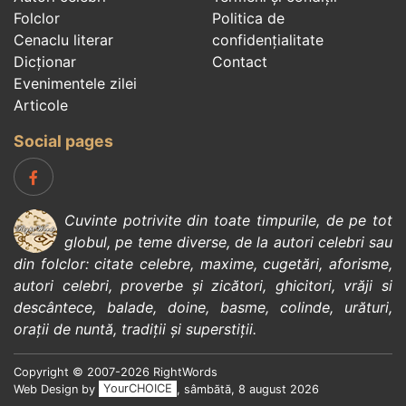
Folclor
Politica de
Cenaclu literar
confidenţialitate
Dicționar
Contact
Evenimentele zilei
Articole
Social pages
Cuvinte potrivite din toate timpurile, de pe tot
globul, pe teme diverse, de la
autori celebri
sau
din
folclor
:
citate celebre
,
maxime
,
cugetări
,
aforisme
,
autori celebri
,
proverbe și zicători
,
ghicitori
,
vrăji si
descântece
,
balade
,
doine
,
basme
,
colinde
,
urături
,
orații de nuntă
,
tradiții și superstiții
.
Copyright © 2007-2026 RightWords
Web Design by
YourCHOICE
, sâmbătă, 8 august 2026