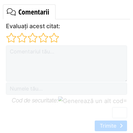
Comentarii
Evaluați acest citat:
Cod de securitate:
=
Trimite