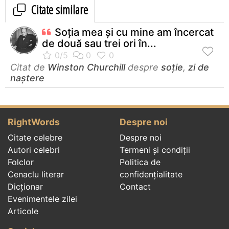
Citate similare
Soţia mea şi cu mine am încercat
de două sau trei ori în...
Citat de
Winston Churchill
despre
soție
,
zi de
naștere
RightWords
Despre noi
Citate celebre
Despre noi
Autori celebri
Termeni și condiții
Folclor
Politica de
Cenaclu literar
confidenţialitate
Dicționar
Contact
Evenimentele zilei
Articole