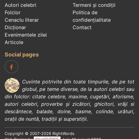
Autori celebri
Termeni și condiții
Folclor
Politica de
Cenaclu literar
confidenţialitate
Dicționar
Contact
Evenimentele zilei
Articole
Social pages
Cuvinte potrivite din toate timpurile, de pe tot
globul, pe teme diverse, de la
autori celebri
sau
din
folclor
:
citate celebre
,
maxime
,
cugetări
,
aforisme
,
autori celebri
,
proverbe și zicători
,
ghicitori
,
vrăji si
descântece
,
balade
,
doine
,
basme
,
colinde
,
urături
,
orații de nuntă
,
tradiții și superstiții
.
Copyright © 2007-2026 RightWords