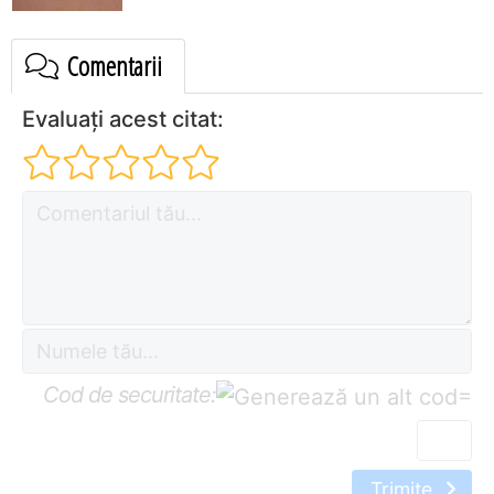
Comentarii
Evaluați acest citat:
Cod de securitate:
=
Trimite