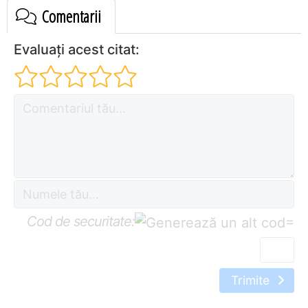
Comentarii
Evaluați acest citat:
Cod de securitate:
=
Trimite