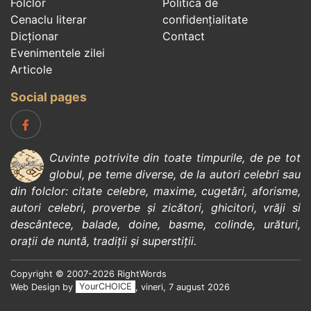
Folclor
Politica de
Cenaclu literar
confidenţialitate
Dicționar
Contact
Evenimentele zilei
Articole
Social pages
Cuvinte potrivite din toate timpurile, de pe tot
globul, pe teme diverse, de la
autori celebri
sau
din
folclor
:
citate celebre
,
maxime
,
cugetări
,
aforisme
,
autori celebri
,
proverbe și zicători
,
ghicitori
,
vrăji si
descântece
,
balade
,
doine
,
basme
,
colinde
,
urături
,
orații de nuntă
,
tradiții și superstiții
.
Copyright © 2007-2026 RightWords
Web Design by
YourCHOICE
, vineri, 7 august 2026