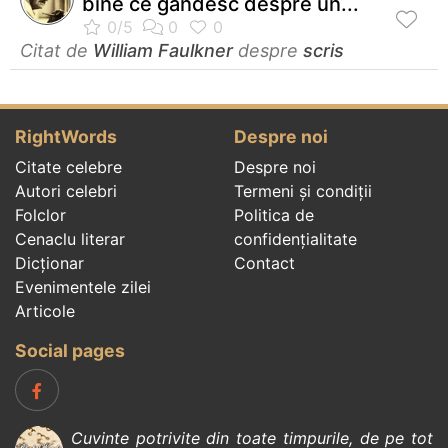
bine ce gândesc despre un...
Citat de
William Faulkner
despre
scris
RightWords
Despre noi
Citate celebre
Despre noi
Autori celebri
Termeni și condiții
Folclor
Politica de
Cenaclu literar
confidenţialitate
Dicționar
Contact
Evenimentele zilei
Articole
Social pages
Cuvinte potrivite din toate timpurile, de pe tot