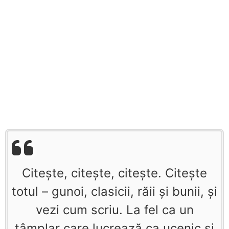
Citeşte, citeşte, citeşte. Citeşte
totul – gunoi, clasicii, răii şi bunii, şi
vezi cum scriu. La fel ca un
tâmplar care lucrează ca ucenic şi