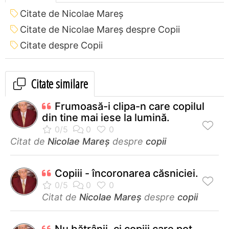
Citate de Nicolae Mareș
Citate de Nicolae Mareș despre Copii
Citate despre Copii
Citate similare
Frumoasă-i clipa-n care copilul
din tine mai iese la lumină.
Citat de
Nicolae Mareș
despre
copii
Copiii - încoronarea căsniciei.
Citat de
Nicolae Mareș
despre
copii
Nu bătrânii, ci copiii care pot