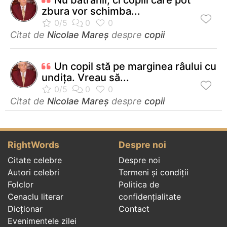
zbura vor schimba...
Citat de
Nicolae Mareș
despre
copii
Un copil stă pe marginea râului cu
undiţa. Vreau să...
Citat de
Nicolae Mareș
despre
copii
RightWords
Despre noi
Citate celebre
Despre noi
Autori celebri
Termeni și condiții
Folclor
Politica de
Cenaclu literar
confidenţialitate
Dicționar
Contact
Evenimentele zilei