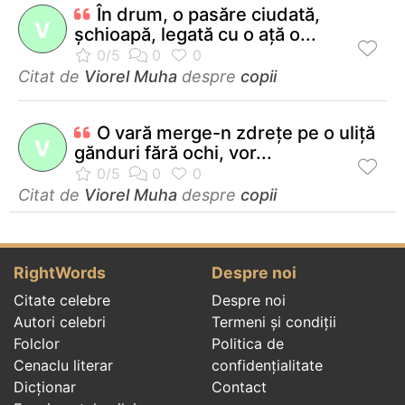
În drum, o pasăre ciudată,
V
şchioapă, legată cu o aţă o...
Citat de
Viorel Muha
despre
copii
O vară merge-n zdreţe pe o uliţă
V
gănduri fără ochi, vor...
Citat de
Viorel Muha
despre
copii
RightWords
Despre noi
Citate celebre
Despre noi
Autori celebri
Termeni și condiții
Folclor
Politica de
Cenaclu literar
confidenţialitate
Dicționar
Contact