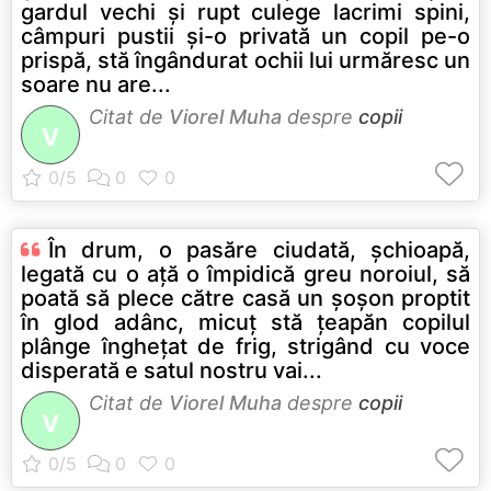
gardul vechi şi rupt culege lacrimi spini,
câmpuri pustii şi-o privată un copil pe-o
prispă, stă îngândurat ochii lui urmăresc un
soare nu are...
Citat de
Viorel Muha
despre
copii
V
În drum, o pasăre ciudată, şchioapă,
legată cu o aţă o împidică greu noroiul, să
poată să plece către casă un şoşon proptit
în glod adânc, micuţ stă ţeapăn copilul
plânge îngheţat de frig, strigând cu voce
disperată e satul nostru vai...
Citat de
Viorel Muha
despre
copii
V