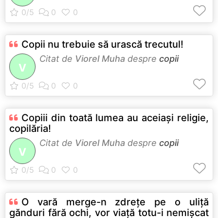
Copii nu trebuie să urască trecutul!
Citat de
Viorel Muha
despre
copii
V
Copiii din toată lumea au aceiaşi religie,
copilăria!
Citat de
Viorel Muha
despre
copii
V
O vară merge-n zdreţe pe o uliţă
gănduri fără ochi, vor viaţă totu-i nemişcat