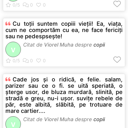
Cu toţii suntem copiii vieţii! Ea, viaţa,
cum ne comportăm cu ea, ne face fericiţi
sau ne pedespseşte!
Citat de
Viorel Muha
despre
copii
V
Cade jos şi o ridică, e felie. salam,
parizer sau ce o fi. se uită speriată, o
şterge usor, de bluza murdară, slinită, pe
stradă e greu, nu-i uşor. suviţe rebele de
păr, este albită, slăbită, pe trotuare de
mare cartier....
Citat de
Viorel Muha
despre
copii
V