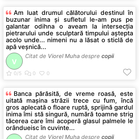
Am luat drumul călătorului destinul în
buzunar inima şi sufletul le-am pus pe
galantar odihna o aveam la intersecţia
pietrarului unde sculptară timpului aştepta
acolo unde... nimeni nu a lăsat o sticlă de
apă veşnică...
Citat de
Viorel Muha
despre
copii
V
Banca părăsită, de vreme roasă, este
uitată maşina străzii trece cu fum, încă
gros aplecată o floare ruptă, sprijină gardul
inima îmi stă singură, numără toamne strig
tăcerea care îmi acoperă glasul palmele le
orândueisc în cuvinte...
Citat de
Viorel Muha
despre
copii