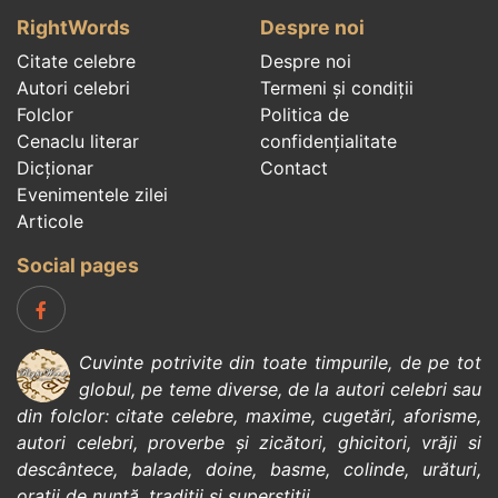
RightWords
Despre noi
Citate celebre
Despre noi
Autori celebri
Termeni și condiții
Folclor
Politica de
Cenaclu literar
confidenţialitate
Dicționar
Contact
Evenimentele zilei
Articole
Social pages
Cuvinte potrivite din toate timpurile, de pe tot
globul, pe teme diverse, de la
autori celebri
sau
din
folclor
:
citate celebre
,
maxime
,
cugetări
,
aforisme
,
autori celebri
,
proverbe și zicători
,
ghicitori
,
vrăji si
descântece
,
balade
,
doine
,
basme
,
colinde
,
urături
,
orații de nuntă
,
tradiții și superstiții
.