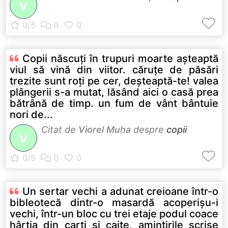
V
Copii născuţi în trupuri moarte aşteaptă
viul să vină din viitor. căruţe de păsări
trezite sunt roţi pe cer, deşteaptă-te! valea
plângerii s-a mutat, lăsând aici o casă prea
bătrână de timp. un fum de vânt bântuie
nori de...
Citat de
Viorel Muha
despre
copii
V
Un sertar vechi a adunat creioane într-o
bibleotecă dintr-o masardă acoperişu-i
vechi, într-un bloc cu trei etaje podul coace
hârtia din carţi şi caite, amintirile scrise