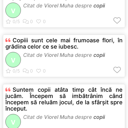
Citat de
Viorel Muha
despre
copii
V
Copiii sunt cele mai frumoase flori, în
grădina celor ce se iubesc.
Citat de
Viorel Muha
despre
copii
V
Suntem copii atâta timp cât încă ne
jucăm. Începem să imbătrânim când
începem să reluăm jocul, de la sfârşit spre
început.
Citat de
Viorel Muha
despre
copii
V