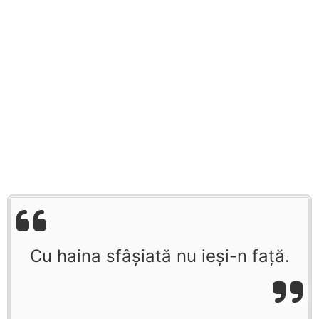
Cu haina sfâșiată nu ieși-n față.