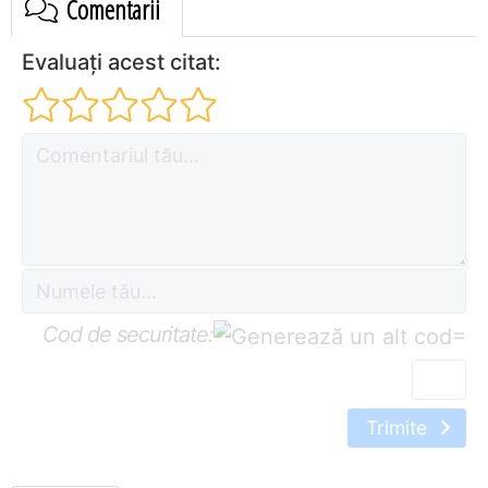
Comentarii
Evaluați acest citat:
Cod de securitate:
=
Trimite