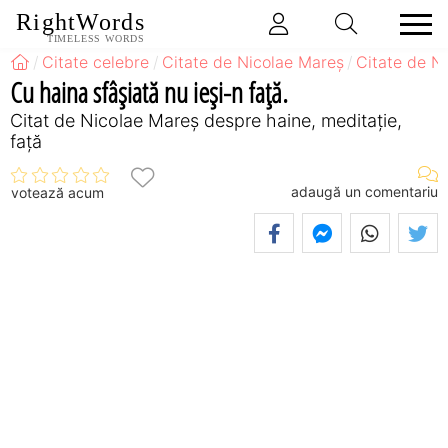
RightWords
TIMELESS WORDS
Citate celebre
Citate de Nicolae Mareș
Citate de N
Cu haina sfâșiată nu ieși-n față.
Citat de Nicolae Mareș despre haine, meditație,
față
adaugă un comentariu
votează acum