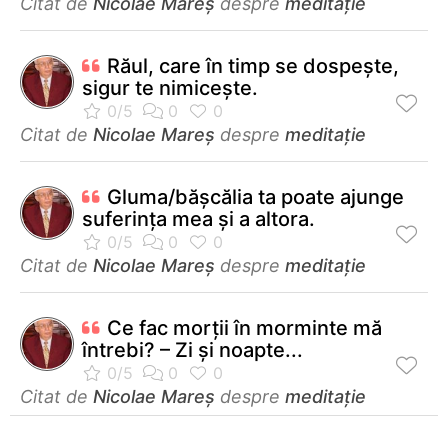
Citat de
Nicolae Mareș
despre
meditație
Răul, care în timp se dospește,
sigur te nimicește.
Citat de
Nicolae Mareș
despre
meditație
Gluma/bășcălia ta poate ajunge
suferința mea și a altora.
Citat de
Nicolae Mareș
despre
meditație
Ce fac morții în morminte mă
întrebi? – Zi și noapte...
Citat de
Nicolae Mareș
despre
meditație