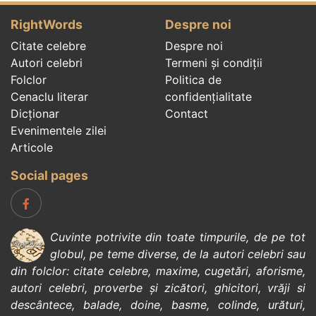
RightWords
Despre noi
Citate celebre
Despre noi
Autori celebri
Termeni și condiții
Folclor
Politica de
Cenaclu literar
confidenţialitate
Dicționar
Contact
Evenimentele zilei
Articole
Social pages
Cuvinte potrivite din toate timpurile, de pe tot
globul, pe teme diverse, de la
autori celebri
sau
din
folclor
:
citate celebre
,
maxime
,
cugetări
,
aforisme
,
autori celebri
,
proverbe și zicători
,
ghicitori
,
vrăji si
descântece
,
balade
,
doine
,
basme
,
colinde
,
urături
,