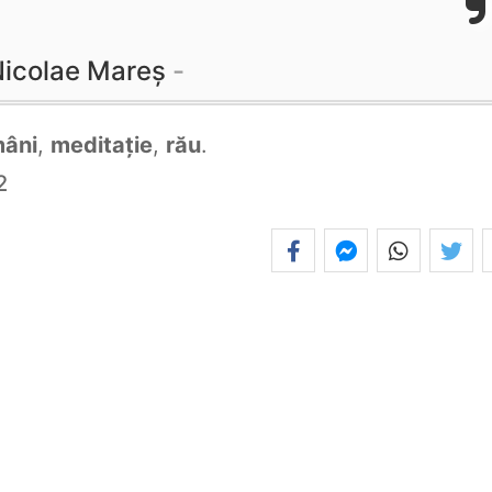
icolae Mareș
mâni
,
meditație
,
rău
.
2