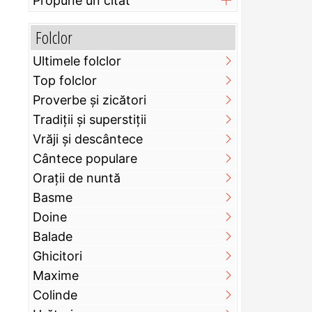
Propune un citat
Folclor
Ultimele folclor
Top folclor
Proverbe și zicători
Tradiții și superstiții
Vrăji și descântece
Cântece populare
Orații de nuntă
Basme
Doine
Balade
Ghicitori
Maxime
Colinde