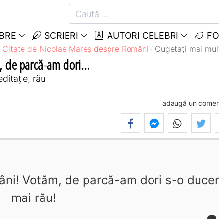
EBRE
SCRIERI
AUTORI CELEBRI
FO
Citate de Nicolae Mareș despre Români
Cugetați mai mult
, de parcă-am dori...
ditație, rău
adaugă un comen
mâni! Votăm, de parcă-am dori s-o duc
mai rău!