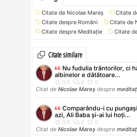
Citate de Nicolae Mareș
Citate 
Citate despre Români
Citate de 
Citate despre Meditație
Citate d
Citate similare
Nu fudulia trântorilor, ci h
albinelor e dătătoare...
Citat de
Nicolae Mareș
despre
meditaț
Comparându-i cu pungași
azi, Ali Baba și-ai lui hoți...
Citat de
Nicolae Mareș
despre
meditaț