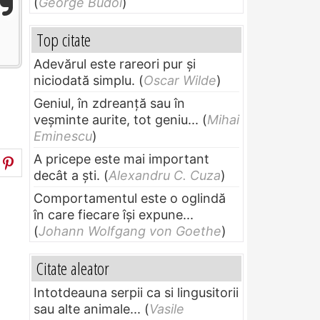
(
George Budoi
)
Top citate
Adevărul este rareori pur și
niciodată simplu.
(
Oscar Wilde
)
Geniul, în zdreanţă sau în
veşminte aurite, tot geniu...
(
Mihai
Eminescu
)
A pricepe este mai important
decât a ști.
(
Alexandru C. Cuza
)
Comportamentul este o oglindă
în care fiecare își expune...
(
Johann Wolfgang von Goethe
)
Citate aleator
Intotdeauna serpii ca si lingusitorii
sau alte animale...
(
Vasile