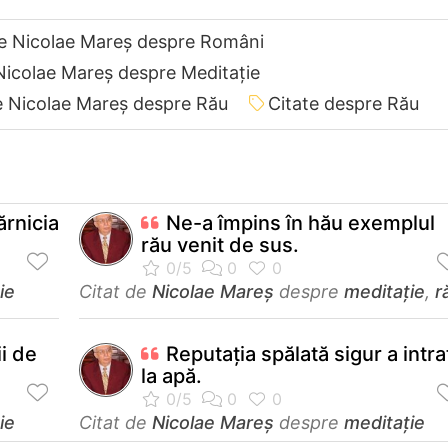
de Nicolae Mareș despre Români
Nicolae Mareș despre Meditație
e Nicolae Mareș despre Rău
Citate despre Rău
ărnicia
Ne-a împins în hău exemplul
rău venit de sus.
ie
Citat de
Nicolae Mareș
despre
meditație
,
r
i de
Reputația spălată sigur a intra
la apă.
ie
Citat de
Nicolae Mareș
despre
meditație