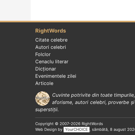
RightWords
Citate celebre
Autori celebri
Folclor
Cenaclu literar
Dicționar
Evenimentele zilei
Articole
Cuvinte potrivite din toate timpurile
aforisme
,
autori celebri
,
proverbe și
superstiții
.
Copyright © 2007-2026 RightWords
Web Design by
YourCHOICE
, sâmbătă, 8 august 202