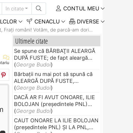
CONTUL MEU
în citate
LCLOR
CENACLU
DIVERSE
, Frați români! Votăm, de parcă-am dori...
Ultimele citate
Se spune că BĂRBAŢII ALEARGĂ
DUPĂ FUSTE; de fapt aleargă...
tariu
(
George Budoi
)
Bărbaţii nu mai pot să spună că
ALEARGĂ DUPĂ FUSTE,...
(
George Budoi
)
DACĂ AR FI AVUT ONOARE, ILIE
BOLOJAN (preşedintele PNL)...
em
(
George Budoi
)
CAUT ONOARE LA ILIE BOLOJAN
(preşedintele PNL) ŞI LA PNL,...