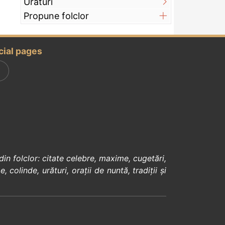
Urături
Propune folclor
cial pages
din
folclor
:
citate celebre
,
maxime
,
cugetări
,
e
,
colinde
,
urături
,
orații de nuntă
,
tradiții și