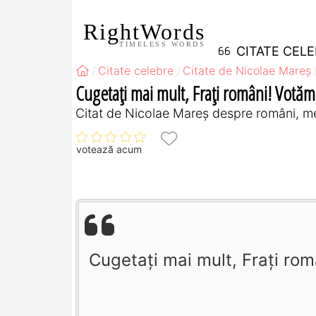
RightWords
TIMELESS WORDS
CITATE CEL
Citate celebre
Citate de Nicolae Mareș
Cugetați mai mult, Frați români! Votăm
Citat de Nicolae Mareș despre români, me
votează acum
Cugetați mai mult, Frați ro