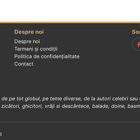
Despre noi
So
Despre noi
Termeni și condiții
Politica de confidenţialitate
Contact
, de pe tot globul, pe teme diverse, de la
autori celebri
sau 
 zicători
,
ghicitori
,
vrăji si descântece
,
balade
,
doine
,
basm
6